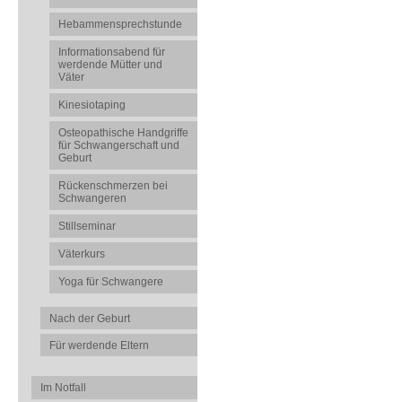
Hebammensprechstunde
Informationsabend für
werdende Mütter und
Väter
Kinesiotaping
Osteopathische Handgriffe
für Schwangerschaft und
Geburt
Rückenschmerzen bei
Schwangeren
Stillseminar
Väterkurs
Yoga für Schwangere
Nach der Geburt
Für werdende Eltern
Im Notfall