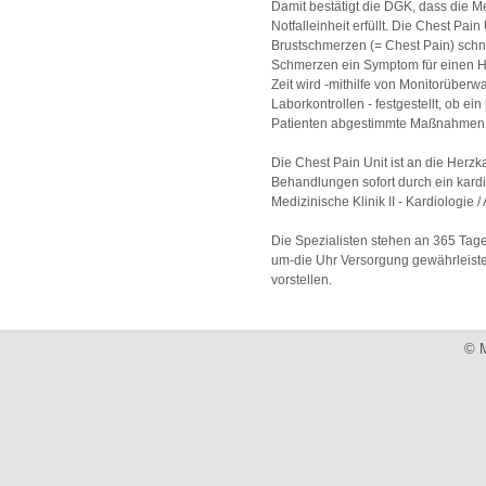
Damit bestätigt die DGK, dass die Med
Notfalleinheit erfüllt. Die Chest Pai
Brustschmerzen (= Chest Pain) schnel
Schmerzen ein Symptom für einen He
Zeit wird -mithilfe von Monitorübe
Laborkontrollen - festgestellt, ob ein
Patienten abgestimmte Maßnahmen vo
Die Chest Pain Unit ist an die Herzk
Behandlungen sofort durch ein kardi
Medizinische Klinik II - Kardiologie
Die Spezialisten stehen an 365 Tage
um-die Uhr Versorgung gewährleistet
vorstellen.
© M