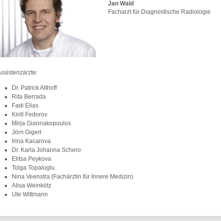
Jan Wald
Facharzt für Diagnostische Radiologie
ssistenzärzte:
Dr. Patrick Althoff
Rita Berrada
Fadi Elias
Kirill Fedorov
Mirja Giannakopoulos
Jörn Gigerl
Irina Kacarova
Dr. Karla Johanna Schero
Elitsa Peykova
Tolga Topaloglu
Nina Veenstra (Fachärztin für Innere Medizin)
Alisa Weinkötz
Ute Wittmann