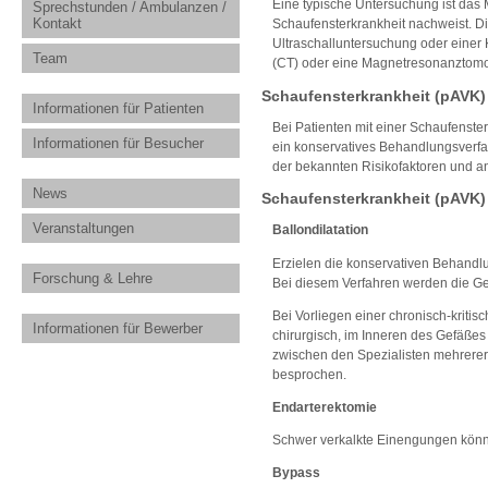
Eine typische Untersuchung ist das
Sprechstunden / Ambulanzen /
Kontakt
Schaufensterkrankheit nachweist. Die
Ultraschalluntersuchung oder einer 
Team
(CT) oder eine Magnetresonanztomo
Schaufensterkrankheit (pAVK)
Informationen für Patienten
Bei Patienten mit einer Schaufenste
Informationen für Besucher
ein konservatives Behandlungsverfa
der bekannten Risikofaktoren und a
News
Schaufensterkrankheit (pAVK)
Veranstaltungen
Ballondilatation
Erzielen die konservativen Behandlu
Forschung & Lehre
Bei diesem Verfahren werden die Gef
Bei Vorliegen einer chronisch-kritis
Informationen für Bewerber
chirurgisch, im Inneren des Gefäßes
zwischen den Spezialisten mehrerer
besprochen.
Endarterektomie
Schwer verkalkte Einengungen könn
Bypass