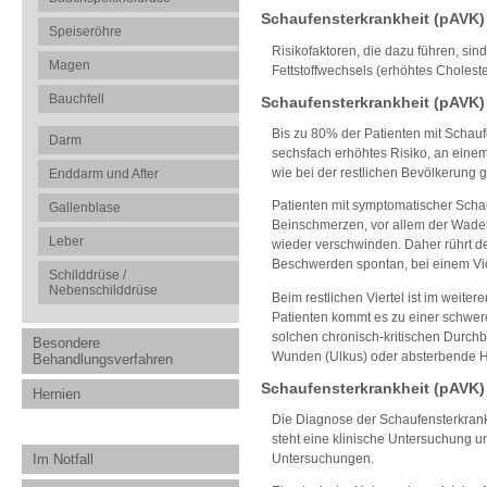
Schaufensterkrankheit (pAVK)
Speiseröhre
Risikofaktoren, die dazu führen, sin
Magen
Fettstoffwechsels (erhöhtes Cholest
Bauchfell
Schaufensterkrankheit (pAVK
Bis zu 80% der Patienten mit Schauf
Darm
sechsfach erhöhtes Risiko, an einem 
wie bei der restlichen Bevölkerung g
Enddarm und After
Patienten mit symptomatischer Scha
Gallenblase
Beinschmerzen, vor allem der Waden
Leber
wieder verschwinden. Daher rührt der
Beschwerden spontan, bei einem Vie
Schilddrüse /
Nebenschilddrüse
Beim restlichen Viertel ist im weite
Patienten kommt es zu einer schwer
solchen chronisch-kritischen Durch
Besondere
Wunden (Ulkus) oder absterbende H
Behandlungsverfahren
Schaufensterkrankheit (pAVK)
Hernien
Die Diagnose der Schaufensterkran
steht eine klinische Untersuchung un
Im Notfall
Untersuchungen.