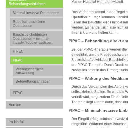
Marien Hospital Herne entwickelt.
Behandlungsverfahren
Das Verfahren kommt in der Regel bei
Minimal-invasive Operationen
Operation in Frage kommen. Es wird 
Robotisch assistierte
Fällen der Bauchfellkrebs mit dies
Operationen
werden. Es handelt sich also nicht u
ihrer Erkrankung helfen kann.
Bauchspeicheldrüsen
Operationen – minimal-
PIPAC – Behandlung direkt a
invasiv / roboter-assistiert
Bei der PIPAC-Therapie werden die 
HIPEC
eingeführt, um die Krebsgeschwüre 
Blutkreislauf bewirkt bei Bauchfellk
PIPAC
der PIPAC-Therapie: Durch Druck k
Wissenschaftliche
zusätzlich tiefer in das Tumorgewebe
Auswertung
PIPAC – Wirkung des Medikam
Behandlungsanfragen
Durch das Verdampfen des Aerols ver
selbst kleinste Stellen. So wird di
PITAC
verteilt wird, sorgt zudem für ein t
Therapie liegt zudem darin, dass d
Hernien
PIPAC – Minimal-invasive Ein
Der Eingriff erfolgt minimal-invasiv
Im Notfall
eingeführt. Während einer Bauchspi