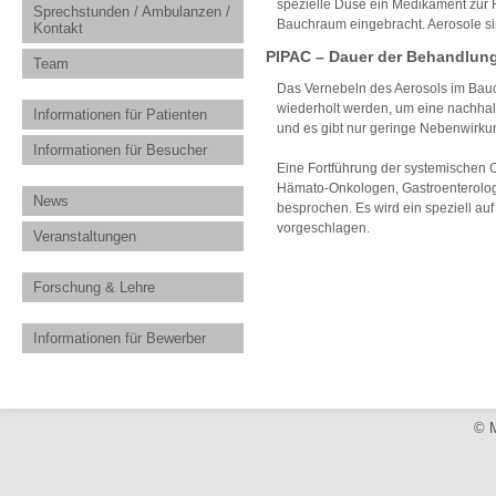
spezielle Düse ein Medikament zur 
Sprechstunden / Ambulanzen /
Bauchraum eingebracht. Aerosole s
Kontakt
PIPAC – Dauer der Behandlun
Team
Das Vernebeln des Aerosols im Bauc
wiederholt werden, um eine nachhalt
Informationen für Patienten
und es gibt nur geringe Nebenwirku
Informationen für Besucher
Eine Fortführung der systemischen 
Hämato-Onkologen, Gastroenterolog
News
besprochen. Es wird ein speziell au
vorgeschlagen.
Veranstaltungen
Forschung & Lehre
Informationen für Bewerber
© M