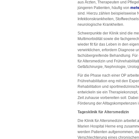
aus Ärzten, Therapeuten und Pflege
jüngeren Patienten, häufig von
mehr
sind. Hierzu zählen beispielsweise
Infektionskrankheiten, Stoffwechsel
neurologische Krankheiten.
Schwerpunkte der Klinik sind die m
Multimorbidität sowie die fachgerech
wieder fit für das Leben in den ei
verwirklichen, erfordern Diagnose un
fachübergreifende Behandlung. Für 
für Altersmedizin und Frührehabilit
Gefäßchirurgie, Nephrologie, Urolo
Für die Phase nach einer OP arbeitet
Frührehabilitation eng mit den Exper
Rehabilitation und sportmedizinis
entwickeln sie ein Therapiekonzept, 
Zeit zuhause vorbereiten soll. Dabei
Förderung der Alltagskompetenzen i
Tagesklinik für Altersmedizin
Die Klinik für Altersmedizin arbeitet
Marien Hospital Herne eng zusammen.
werden Patienten aufgenommen, die
Verschlechterung eines chronische