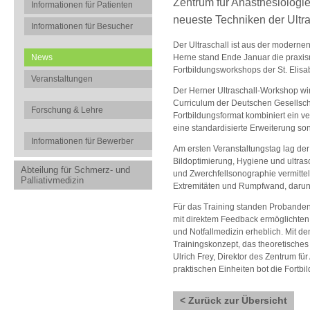
Zentrum für Anästhesiologie
Informationen für Patienten
neueste Techniken der Ultra
Informationen für Besucher
Der Ultraschall ist aus der moderne
Herne stand Ende Januar die praxis
News
Fortbildungsworkshops der St. Elis
Veranstaltungen
Der Herner Ultraschall-Workshop wi
Curriculum der Deutschen Gesellscha
Forschung & Lehre
Fortbildungsformat kombiniert ein ve
eine standardisierte Erweiterung so
Informationen für Bewerber
Am ersten Veranstaltungstag lag de
Bildoptimierung, Hygiene und ultr
Abteilung für Schmerz- und
und Zwerchfellsonographie vermitte
Palliativmedizin
Extremitäten und Rumpfwand, darun
Für das Training standen Probanden
mit direktem Feedback ermöglichten. 
und Notfallmedizin erheblich. Mit dem
Trainingskonzept, das theoretisches
Ulrich Frey, Direktor des Zentrum fü
praktischen Einheiten bot die Fortb
< Zurück zur Übersicht