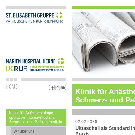
Klinik für Anästh
Schmerz- und Pal
Klinik für Anästhesiologie,
operative Intensivmedizin,
02.02.2026
Schmerz- und Palliativmedizin
Ultraschall als Standard i
Wir über uns
Praxis