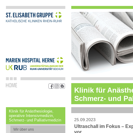
Klinik für Anästh
Schmerz- und Pal
Klinik für Anästhesiologie,
operative Intensivmedizin,
25.09.2023
Schmerz- und Palliativmedizin
Ultraschall im Fokus – Ex
Wir über uns
vor