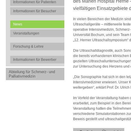
des Marien Hospital Herne –
Informationen für Patienten
vielfältigen Einsatzgebiete d
Informationen für Besucher
In vielen Bereichen der Medizin sin
Ultraschallgeräte – mittlerweile feste
News
operative Intensivmedizin, Schmerz-
Veranstaltungen
Universität Bochum, und sein Team
„12. Herner Ultraschallsymposium“ di
Forschung & Lehre
Die Ultraschalldiagnostik, auch Sono
die bereits vorhandenen klinischen
Informationen für Bewerber
gezielten Ultraschalluntersuchungen
zur Untersuchung des Herzens und d
Abteilung für Schmerz- und
Palliativmedizin
„Die Sonographie hat sich in den let
Intensivmediziner erwiesen. Unser K
weitergeben“, erklärt Prof. Dr. Ulrich 
Im Vorfeld der Veranstaltung haben 
erarbeitet, zum Beispiel in den Be
Veranstaltung hatten die Teilnehmen
verschiedene Simulatorstationen zur 
Beweis gestellt und ultraschallges