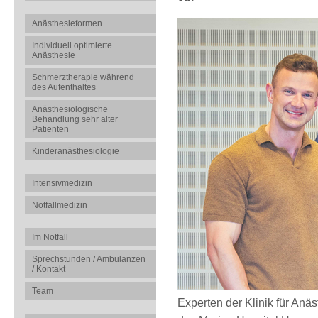
Anästhesieformen
Individuell optimierte
Anästhesie
Schmerztherapie während
des Aufenthaltes
Anästhesiologische
Behandlung sehr alter
Patienten
Kinderanästhesiologie
Intensivmedizin
Notfallmedizin
Im Notfall
Sprechstunden / Ambulanzen
/ Kontakt
Team
Experten der Klinik für Anä