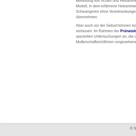
Betreuung von Ärzten und Hebammen
Modell, in dem erfahrene Hebammen
Schwangeren ohne Vorerkrankungen 
übernehmen.
Aber auch vor der Geburt können si
verlassen. Im Rahmen der
Pränatal
speziellen Untersuchungen an, die ü
Mutterschaftsrichtlinien vorgeseh
© M