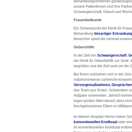
Behandlungsverfahren gynäkologisch
unsere Patientinnen und ihre Partne
Schwangerschaft, Geburt und Woche
Frauenheilkunde
Ein Schwerpunkt der Klinik für Frau
Behandlung
bösartiger Erkrankun
Bereichen spielt die minimal-invasiv
Geburtshilfe
In der Zeit von
Schwangerschaft
,
G
die Klinik für Geburtshilfe zur Seite.
begrüßen und die Zeit rund um die 
Bei Ihnen vollziehen sich in der Ze
natürlicherweise zahlreiche körperl
Vorsorgemaßnahmen, Gespräche
das Team aus Ärzten, Schwestern 
Aufgabe vorbereiten. Jährlich komme
legen großen Wert darauf, dass nic
frischgebackenen Eltern im Mittelpu
Im Marien Hospital Herne haben Sc
konventionellen Kreißsaal
oder ein
Im konventionellen Kreißsaal entb