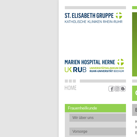
Frauenheilkunde
Wir über uns
K
i
Vorsorge
B