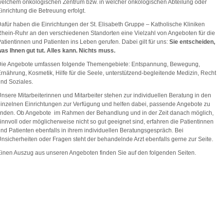
elchem onkologischen Zentrum bzw. in welcher onkologischen Abteilung oder
inrichtung die Betreuung erfolgt.
afür haben die Einrichtungen der St. Elisabeth Gruppe – Katholische Kliniken
hein-Ruhr an den verschiedenen Standorten eine Vielzahl von Angeboten für die
atientinnen und Patienten ins Leben gerufen. Dabei gilt für uns:
Sie entscheiden,
as Ihnen gut tut. Alles kann. Nichts muss.
Die Angebote umfassen folgende Themengebiete: Entspannung, Bewegung,
rnährung, Kosmetik, Hilfe für die Seele, unterstützend-begleitende Medizin, Recht
nd Soziales.
nsere Mitarbeiterinnen und Mitarbeiter stehen zur individuellen Beratung in den
inzelnen Einrichtungen zur Verfügung und helfen dabei, passende Angebote zu
inden. Ob Angebote im Rahmen der Behandlung und in der Zeit danach möglich,
innvoll oder möglicherweise nicht so gut geeignet sind, erfahren die Patientinnen
nd Patienten ebenfalls in ihrem individuellen Beratungsgespräch. Bei
nsicherheiten oder Fragen steht der behandelnde Arzt ebenfalls gerne zur Seite.
inen Auszug aus unseren Angeboten finden Sie auf den folgenden Seiten.