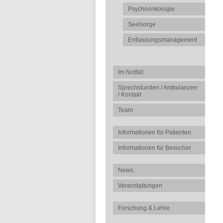
Psychoonkologie
Seelsorge
Entlassungsmanagement
Im Notfall
Sprechstunden / Ambulanzen
/ Kontakt
Team
Informationen für Patienten
Informationen für Besucher
News
Veranstaltungen
Forschung & Lehre