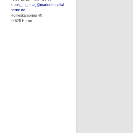
krebs_im_alltag
@
marienhospital-
herne.de
Hölkeskampring 40
44625 Herne