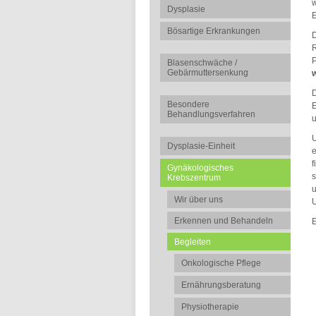
w
Dysplasie
E
Bösartige Erkrankungen
D
R
P
Blasenschwäche /
Gebärmuttersenkung
w
Besondere
E
Behandlungsverfahren
u
U
Dysplasie-Einheit
e
f
Gynäkologisches
s
Krebszentrum
u
Wir über uns
U
Erkennen und Behandeln
E
Begleiten
Onkologische Pflege
Ernährungsberatung
Physiotherapie