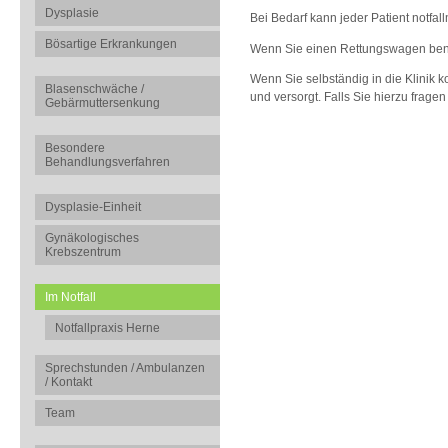
Dysplasie
Bei Bedarf kann jeder Patient notf
Bösartige Erkrankungen
Wenn Sie einen Rettungswagen benöt
Wenn Sie selbständig in die Klinik
Blasenschwäche /
und versorgt. Falls Sie hierzu frage
Gebärmuttersenkung
Besondere
Behandlungsverfahren
Dysplasie-Einheit
Gynäkologisches
Krebszentrum
Im Notfall
Notfallpraxis Herne
Sprechstunden / Ambulanzen
/ Kontakt
Team