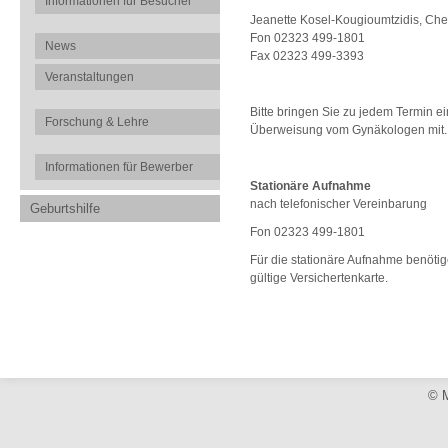
Informationen für Besucher
Jeanette Kosel-Kougioumtzidis, Chef
Fon 02323 499-1801
News
Fax 02323 499-3393
Veranstaltungen
Bitte bringen Sie zu jedem Termin ei
Forschung & Lehre
Überweisung vom Gynäkologen mit.
Informationen für Bewerber
Stationäre Aufnahme
nach telefonischer Vereinbarung
Geburtshilfe
Fon 02323 499-1801
Für die stationäre Aufnahme benötig
gültige Versichertenkarte.
© M