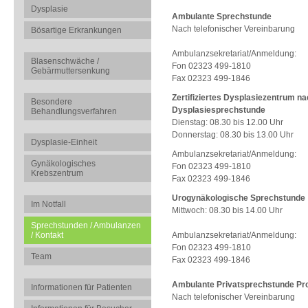
Dysplasie
Ambulante Sprechstunde
Nach telefonischer Vereinbarung
Bösartige Erkrankungen
Ambulanzsekretariat/Anmeldung:
Blasenschwäche /
Fon 02323 499-1810
Gebärmuttersenkung
Fax 02323 499-1846
Zertifiziertes Dysplasiezentrum n
Besondere
Dysplasiesprechstunde
Behandlungsverfahren
Dienstag: 08.30 bis 12.00 Uhr
Donnerstag: 08.30 bis 13.00 Uhr
Dysplasie-Einheit
Ambulanzsekretariat/Anmeldung:
Gynäkologisches
Fon 02323 499-1810
Krebszentrum
Fax 02323 499-1846
Urogynäkologische Sprechstunde
Im Notfall
Mittwoch: 08.30 bis 14.00 Uhr
Sprechstunden / Ambulanzen
/ Kontakt
Ambulanzsekretariat/Anmeldung:
Fon 02323 499-1810
Team
Fax 02323 499-1846
Ambulante Privatsprechstunde Pro
Informationen für Patienten
Nach telefonischer Vereinbarung