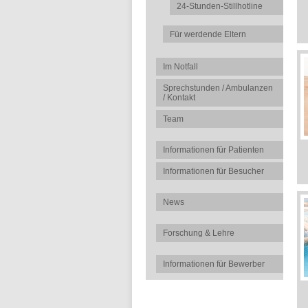
24-Stunden-Stillhotline
Für werdende Eltern
Im Notfall
Sprechstunden / Ambulanzen
/ Kontakt
Team
Informationen für Patienten
Informationen für Besucher
News
Forschung & Lehre
Informationen für Bewerber