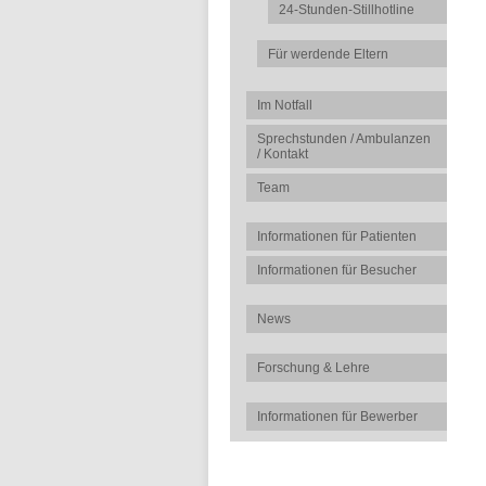
24-Stunden-Stillhotline
Für werdende Eltern
Im Notfall
Sprechstunden / Ambulanzen
/ Kontakt
Team
Informationen für Patienten
Informationen für Besucher
News
Forschung & Lehre
Informationen für Bewerber