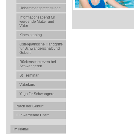
Hebammensprechstunde
Informationsabend für
werdende Mütter und
Väter
Kinesiotaping
Osteopathische Handgriffe
für Schwangerschaft und
Geburt
Rückenschmerzen bei
Schwangeren
Stillseminar
Väterkurs
Yoga für Schwangere
Nach der Geburt
Für werdende Eltern
Im Notfall