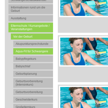
Schwangerschaftskalender
Informationen rund um die
Geburt
Ausstattung
Elternschule / Kursangebote /
Veranstaltungen
Vor der Geburt
Akupunktursprechstunde
Aqua-Fit für Schwangere
Babypflegekurs
Babyschlaf
Geburtsplanung
Geburtsvorbereitung
(Intensivkurs)
Geburtsvorbereitung
Geschwisterkurs
Großelternkurs