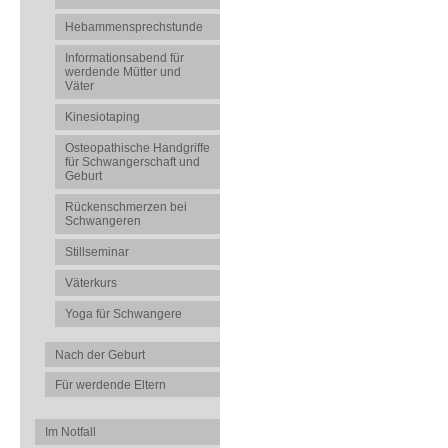
Hebammensprechstunde
Informationsabend für
werdende Mütter und
Väter
Kinesiotaping
Osteopathische Handgriffe
für Schwangerschaft und
Geburt
Rückenschmerzen bei
Schwangeren
Stillseminar
Väterkurs
Yoga für Schwangere
Nach der Geburt
Für werdende Eltern
Im Notfall