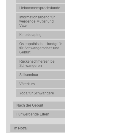
Hebammensprechstunde
Informationsabend für
werdende Mütter und
Väter
Kinesiotaping
Osteopathische Handgriffe
für Schwangerschaft und
Geburt
Rückenschmerzen bei
Schwangeren
Stillseminar
Väterkurs
Yoga für Schwangere
Nach der Geburt
Für werdende Eltern
Im Notfall