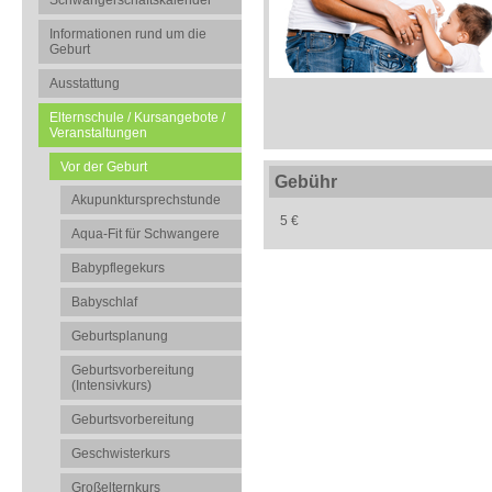
Schwangerschaftskalender
Informationen rund um die
Geburt
Ausstattung
Elternschule / Kursangebote /
Veranstaltungen
Vor der Geburt
Gebühr
Akupunktursprechstunde
5 €
Aqua-Fit für Schwangere
Babypflegekurs
Babyschlaf
Geburtsplanung
Geburtsvorbereitung
(Intensivkurs)
Geburtsvorbereitung
Geschwisterkurs
Großelternkurs