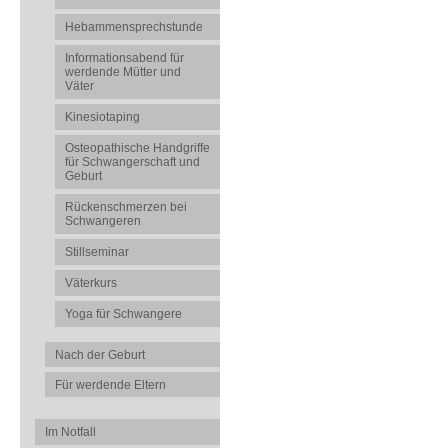
Hebammensprechstunde
Informationsabend für
werdende Mütter und
Väter
Kinesiotaping
Osteopathische Handgriffe
für Schwangerschaft und
Geburt
Rückenschmerzen bei
Schwangeren
Stillseminar
Väterkurs
Yoga für Schwangere
Nach der Geburt
Für werdende Eltern
Im Notfall