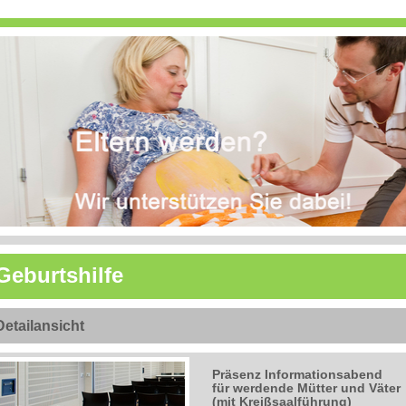
Geburtshilfe
Detailansicht
Präsenz Informationsabend
für werdende Mütter und Väter
(mit Kreißsaalführung)