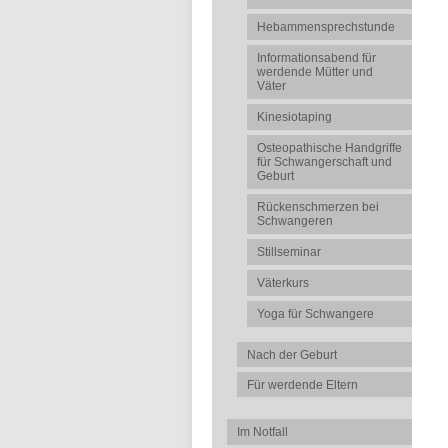
Hebammensprechstunde
Informationsabend für
werdende Mütter und
Väter
Kinesiotaping
Osteopathische Handgriffe
für Schwangerschaft und
Geburt
Rückenschmerzen bei
Schwangeren
Stillseminar
Väterkurs
Yoga für Schwangere
Nach der Geburt
Für werdende Eltern
Im Notfall