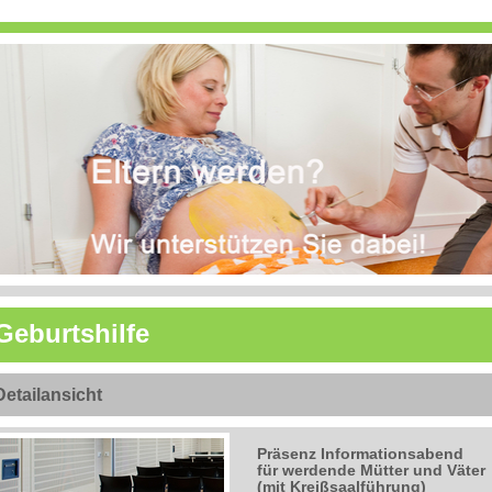
Geburtshilfe
Detailansicht
Präsenz Informationsabend
für werdende Mütter und Väter
(mit Kreißsaalführung)