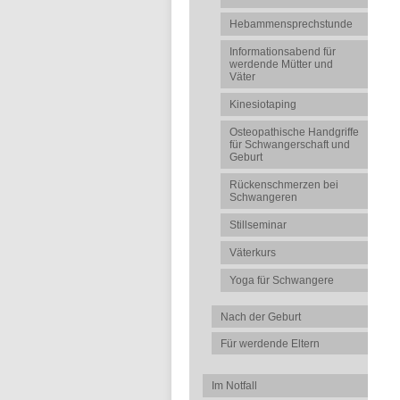
Hebammensprechstunde
Informationsabend für
werdende Mütter und
Väter
Kinesiotaping
Osteopathische Handgriffe
für Schwangerschaft und
Geburt
Rückenschmerzen bei
Schwangeren
Stillseminar
Väterkurs
Yoga für Schwangere
Nach der Geburt
Für werdende Eltern
Im Notfall