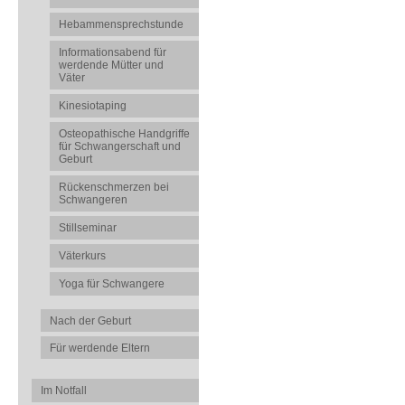
Hebammensprechstunde
Informationsabend für
werdende Mütter und
Väter
Kinesiotaping
Osteopathische Handgriffe
für Schwangerschaft und
Geburt
Rückenschmerzen bei
Schwangeren
Stillseminar
Väterkurs
Yoga für Schwangere
Nach der Geburt
Für werdende Eltern
Im Notfall