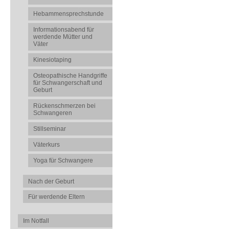
Hebammensprechstunde
Informationsabend für
werdende Mütter und
Väter
Kinesiotaping
Osteopathische Handgriffe
für Schwangerschaft und
Geburt
Rückenschmerzen bei
Schwangeren
Stillseminar
Väterkurs
Yoga für Schwangere
Nach der Geburt
Für werdende Eltern
Im Notfall