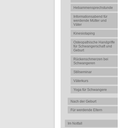
Hebammensprechstunde
Informationsabend für
werdende Mütter und
Väter
Kinesiotaping
Osteopathische Handgriffe
für Schwangerschaft und
Geburt
Rückenschmerzen bei
Schwangeren
Stillseminar
Väterkurs
Yoga für Schwangere
Nach der Geburt
Für werdende Eltern
Im Notfall