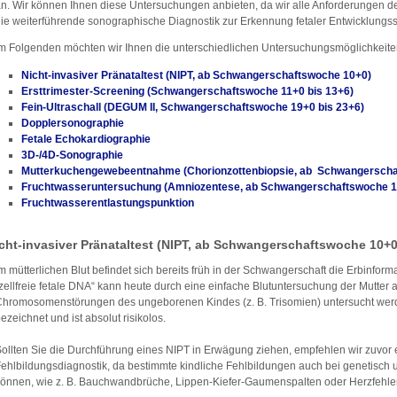
n. Wir können Ihnen diese Untersuchungen anbieten, da wir alle Anforderungen de
ie weiterführende sonographische Diagnostik zur Erkennung fetaler Entwicklungsstö
m Folgenden möchten wir Ihnen die unterschiedlichen Untersuchungsmöglichkeiten d
Nicht-invasiver Pränataltest (NIPT, ab Schwangerschaftswoche 10+0)
Ersttrimester-Screening (Schwangerschaftswoche 11+0 bis 13+6)
Fein-Ultraschall (DEGUM II, Schwangerschaftswoche 19+0 bis 23+6)
Dopplersonographie
Fetale Echokardiographie
3D-/4D-Sonographie
Mutterkuchengewebeentnahme (Chorionzottenbiopsie, ab Schwangerscha
Fruchtwasseruntersuchung (Amniozentese, ab Schwangerschaftswoche 1
Fruchtwasserentlastungspunktion
cht-invasiver Pränataltest (NIPT, ab Schwangerschaftswoche 10+0
m mütterlichen Blut befindet sich bereits früh in der Schwangerschaft die Erbinfo
zellfreie fetale DNA“ kann heute durch eine einfache Blutuntersuchung der Mutter 
hromosomenstörungen des ungeborenen Kindes (z. B. Trisomien) untersucht werde
ezeichnet und ist absolut risikolos.
ollten Sie die Durchführung eines NIPT in Erwägung ziehen, empfehlen wir zuvor e
ehlbildungsdiagnostik, da bestimmte kindliche Fehlbildungen auch bei genetisch
önnen, wie z. B. Bauchwandbrüche, Lippen-Kiefer-Gaumenspalten oder Herzfehler