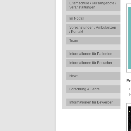
Elternschule / Kursangebote /
Veranstaltungen
Im Notfall
Sprechstunden / Ambulanzen
/ Kontakt
Team
Informationen für Patienten
Informationen für Besucher
News
Er
Forschung & Lehre
B
R
Informationen für Bewerber