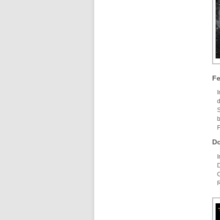
Fe
I
d
S
b
F
Do
I
O
R