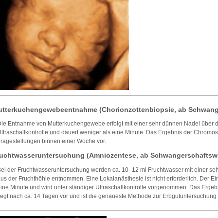
tterkuchengewebeentnahme (Chorionzottenbiopsie, ab Schwang
ie Entnahme von Mutterkuchengewebe erfolgt mit einer sehr dünnen Nadel über d
ltraschallkontrolle und dauert weniger als eine Minute. Das Ergebnis der Chrom
ragestellungen binnen einer Woche vor.
uchtwasseruntersuchung (Amniozentese, ab Schwangerschaftsw
ei der Fruchtwasseruntersuchung werden ca. 10–12 ml Fruchtwasser mit einer s
us der Fruchthöhle entnommen. Eine Lokalanästhesie ist nicht erforderlich. Der Ein
ine Minute und wird unter ständiger Ultraschallkontrolle vorgenommen. Das Erg
iegt nach ca. 14 Tagen vor und ist die genaueste Methode zur Erbgutuntersuchun