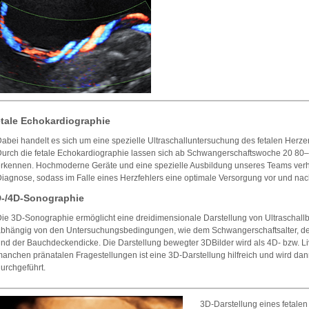
tale Echokardiographie
abei handelt es sich um eine spezielle Ultraschalluntersuchung des fetalen Herz
urch die fetale Echokardiographie lassen sich ab Schwangerschaftswoche 20 80–
rkennen. Hochmoderne Geräte und eine spezielle Ausbildung unseres Teams verh
iagnose, sodass im Falle eines Herzfehlers eine optimale Versorgung vor und nac
-/4D-Sonographie
ie 3D-Sonographie ermöglicht eine dreidimensionale Darstellung von Ultraschallbe
bhängig von den Untersuchungsbedingungen, wie dem Schwangerschaftsalter, d
nd der Bauchdeckendicke. Die Darstellung bewegter 3DBilder wird als 4D- bzw. L
anchen pränatalen Fragestellungen ist eine 3D-Darstellung hilfreich und wird 
urchgeführt.
3D-Darstellung eines fetalen