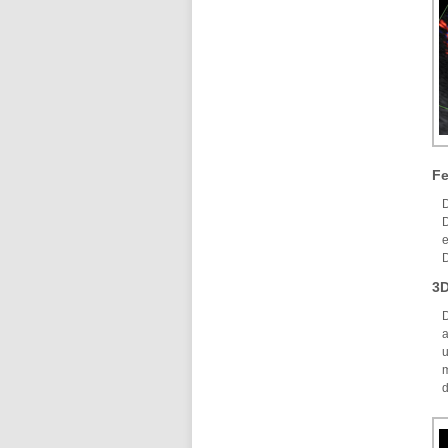
Fe
D
D
e
D
3D
D
a
u
m
d