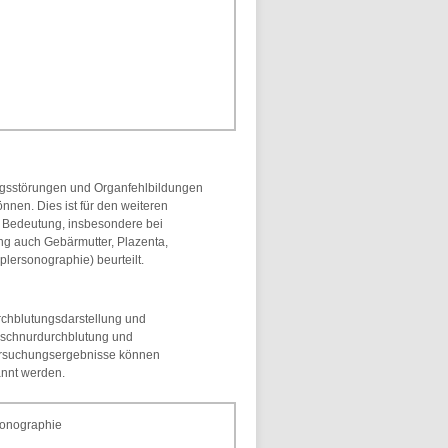
ungsstörungen und Organfehlbildungen
nnen. Dies ist für den weiteren
r Bedeutung, insbesondere bei
g auch Gebärmutter, Plazenta,
lersonographie) beurteilt.
rchblutungsdarstellung und
schnurdurchblutung und
tersuchungsergebnisse können
annt werden.
sonographie