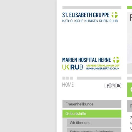
Frauenheilkunde
Geburtshilfe
Z
Wir über uns
M
U