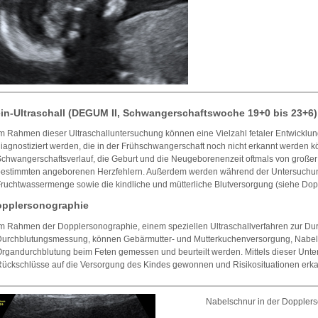
in-Ultraschall (DEGUM II, Schwangerschaftswoche 19+0 bis 23+6)
m Rahmen dieser Ultraschalluntersuchung können eine Vielzahl fetaler Entwickl
iagnostiziert werden, die in der Frühschwangerschaft noch nicht erkannt werden kö
chwangerschaftsverlauf, die Geburt und die Neugeborenenzeit oftmals von große
estimmten angeborenen Herzfehlern. Außerdem werden während der Untersuchun
ruchtwassermenge sowie die kindliche und mütterliche Blutversorgung (siehe Dopp
pplersonographie
m Rahmen der Dopplersonographie, einem speziellen Ultraschallverfahren zur Du
Durchblutungsmessung, können Gebärmutter- und Mutterkuchenversorgung, Nabel
rgandurchblutung beim Feten gemessen und beurteilt werden. Mittels dieser Un
ückschlüsse auf die Versorgung des Kindes gewonnen und Risikosituationen erk
Nabelschnur in der Doppler