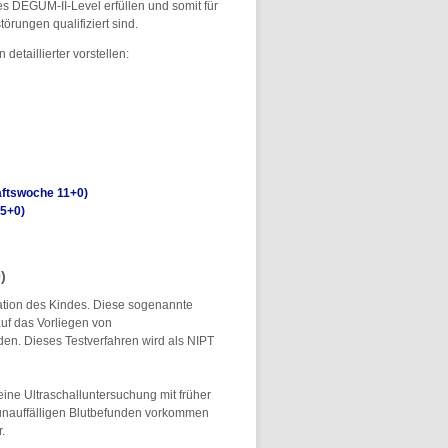
s DEGUM-II-Level erfüllen und somit für
rungen qualifiziert sind.
etaillierter vorstellen:
ftswoche 11+0)
5+0)
)
rmation des Kindes. Diese sogenannte
auf das Vorliegen von
n. Dieses Testverfahren wird als NIPT
ine Ultraschalluntersuchung mit früher
 unauffälligen Blutbefunden vorkommen
.