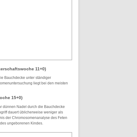
erschaftswoche 11+0)
ie Bauchdecke unter ständiger
osomenuntersuchung liegt bei den meisten
oche 15+0)
ehr dünnen Nadel durch die Bauchdecke
griff dauert üblicherweise weniger als
ebnis der Chromosomenanalyse des Feten
g des ungeborenen Kindes.