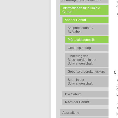
Schwangerschaftskalender
a
d
Informationen rund um die
Geburt
I
Vor der Geburt
Ansprechpartner /
Aufgaben
Pränataldiagnostik
Geburtsplanung
Linderung von
Beschwerden in der
Schwangerschaft
Geburtsvorbereitungskurs
Ni
Sport in der
I
Schwangerschaft
„
C
Die Geburt
b
Nach der Geburt
S
F
Ausstattung
k