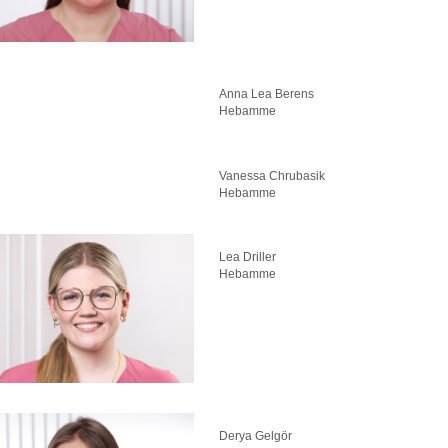
Anna Lea Berens
Hebamme
Vanessa Chrubasik
Hebamme
Lea Driller
Hebamme
Derya Gelgör