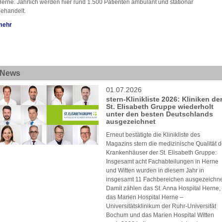
erne. Jährlich werden hier rund 1.500 Patienten ambulant und stationär
ehandelt.
mehr
News
01.07.2026
stern-Klinikliste 2026: Kliniken de
St. Elisabeth Gruppe wiederholt
unter den besten Deutschlands
ausgezeichnet
Erneut bestätigte die Klinikliste des
Magazins stern die medizinische Qualität d
Krankenhäuser der St. Elisabeth Gruppe:
Insgesamt acht Fachabteilungen in Herne
und Witten wurden in diesem Jahr in
insgesamt 11 Fachbereichen ausgezeichne
Damit zählen das St. Anna Hospital Herne,
das Marien Hospital Herne –
Universitätsklinikum der Ruhr-Universität
Bochum und das Marien Hospital Witten