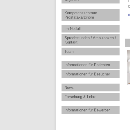
H
b
Kompetenzzentrum
Prostatakarzinom
Im Notfall
Sprechstunden / Ambulanzen /
Kontakt
Team
Informationen für Patienten
Informationen für Besucher
News
Forschung & Lehre
Informationen für Bewerber