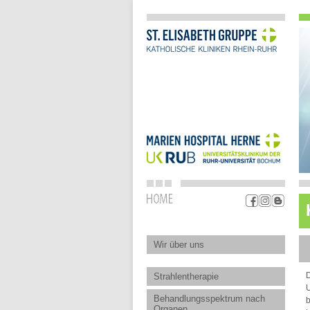
Wir über uns
D
Strahlentherapie
U
Behandlungsspektrum nach
b
Organen