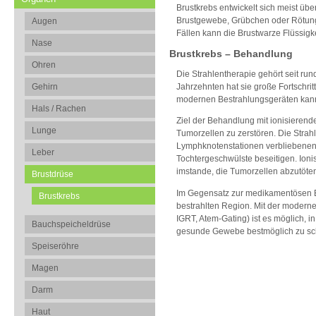
Brustkrebs entwickelt sich meist ü
Brustgewebe, Grübchen oder Rötunge
Augen
Fällen kann die Brustwarze Flüssigk
Nase
Brustkrebs – Behandlung
Ohren
Die Strahlentherapie gehört seit ru
Gehirn
Jahrzehnten hat sie große Fortschri
modernen Bestrahlungsgeräten kann
Hals / Rachen
Ziel der Behandlung mit ionisierend
Lunge
Tumorzellen zu zerstören. Die Strah
Lymphknotenstationen verbliebenen
Leber
Tochtergeschwülste beseitigen. Ioni
imstande, die Tumorzellen abzutöte
Brustdrüse
Im Gegensatz zur medikamentösen Beh
Brustkrebs
bestrahlten Region. Mit der modern
IGRT, Atem-Gating) ist es möglich, i
Bauchspeicheldrüse
gesunde Gewebe bestmöglich zu sc
Speiseröhre
Magen
Darm
Haut