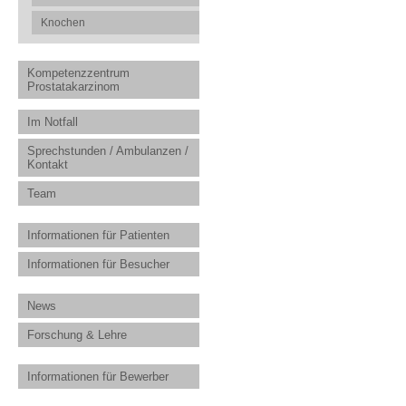
Knochen
Kompetenzzentrum
Prostatakarzinom
Im Notfall
Sprechstunden / Ambulanzen /
Kontakt
Team
Informationen für Patienten
Informationen für Besucher
News
Forschung & Lehre
Informationen für Bewerber