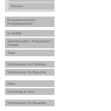
Knochen
Kompetenzzentrum
Prostatakarzinom
Im Notfall
Sprechstunden / Ambulanzen /
Kontakt
Team
Informationen für Patienten
Informationen für Besucher
News
Forschung & Lehre
Informationen für Bewerber