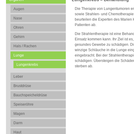
Die Therapie von Lungentumoren erfo
Augen
sowie Strahlen- und Chemotherapie.
Nase
beurteilen die Experten des Marien 
Patienten ab.
Ohren
Die Strahlentherapie ist eine Behan
Gehirn
Einsatz kommen kann. Ihr Ziel ist e
gesundes Gewebe zu schädigen. Die
Hals / Rachen
winzige Schläuche in die Lunge eing
eingebracht. Bei der Strahlentherap
Lunge
schädigen. Übersteigen die Schäden 
Lungenkrebs
sterben ab.
Leber
Brustdrüse
Bauchspeicheldrüse
Speiseröhre
Magen
Darm
Haut