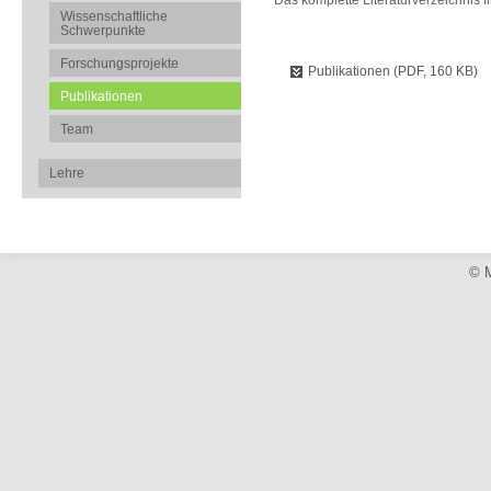
Das komplette Literaturverzeichnis f
Wissenschaftliche
Schwerpunkte
Forschungsprojekte
Publikationen (PDF, 160 KB)
Publikationen
Team
Lehre
© M