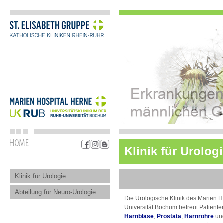
Klinik für Urolog
Klinik für Urologie
Abteilung für Neuro-Urologie
Die Urologische Klinik des Marien H
Universität Bochum betreut Patient
Harnblase
,
Prostata
,
Harnröhre
un