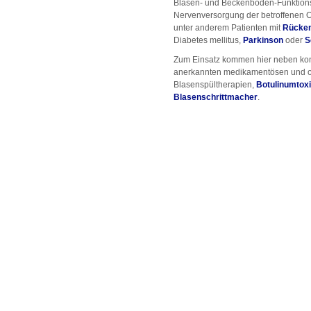
Blasen- und Beckenboden-Funktionss
Nervenversorgung der betroffenen Org
unter anderem Patienten mit
Rücken
Diabetes mellitus,
Parkinson
oder
S
Zum Einsatz kommen hier neben kon
anerkannten medikamentösen und op
Blasenspültherapien,
Botulinumtoxi
Blasenschrittmacher
.