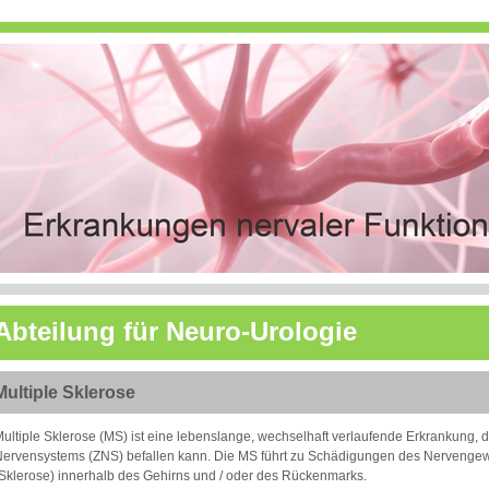
Abteilung für Neuro-Urologie
Multiple Sklerose
ultiple Sklerose (MS) ist eine lebenslange, wechselhaft verlaufende Erkrankung, di
Nervensystems (ZNS) befallen kann. Die MS führt zu Schädigungen des Nerveng
Sklerose) innerhalb des Gehirns und / oder des Rückenmarks.