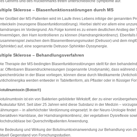
es Gehirns und des Rückenmarks treten unterschiedliche Symptome auf.
ltiple Sklerose – Blasenfunktionsstörungen durch MS
er Großteil der MS-Patienten wird im Laufe ihres Lebens infolge der genannten 
ntwickeln (neurogene Blasenfunktionsstörung). Hierbei steht vor allem eine unzu
arndranges im Vordergrund. Als Folge kommt es zu einem deutlichen Anstieg der 
nvermögen, den Harn kontrollieren zu können (Harndranginkontinenz). Ebenfalls häu
Zusammenspiel zwischen dem Blasenentleerungsmuskel (Detrusor) und dem ringf
Sphinkter) auf, eine sogenannte Detrusor-Sphinkter-Dyssynergie.
ltiple Sklerose – Behandlungsverfahren
ie Therapie der MS-bedingten Blasenfunktionsstörungen stellt für den behandeln
ar. Offenbaren Blasendruckmessungen (sogenannte Urodynamik), dass während d
peicherdrücke in der Blase vorliegen, können diese durch Medikamente (Antichol
nticholinergika werden entweder in Tablettenform, als Pflaster oder in flüssiger Fo
Botulinumtoxin (Botox®)
otulinumtoxin ist ein von Bakterien gebildeter Wirkstoff, der zu einer vorübergeh
uskulatur führt. Seit über 25 Jahren wird diese Substanz in der Medizin – vorzug
ähmungen – in allerhöchster Verdünnung eingesetzt. In der Neuro-Urologie findet 
beraktiven Harnblase, der Harndranginkontinenz, der vegetativen Dysreflexie sowie
ochdruckblase bei Querschnittpatienten Anwendung.
Die Bedeutung und Wirkung der Botulinumtoxinanwendung zur Behandlung von ch
ktuell Gegenstand von Forschungsstudien.