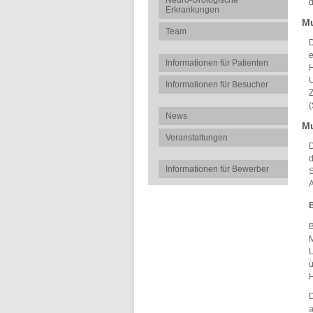
Neuro-Urologische
d
Erkrankungen
Mu
Team
D
e
Informationen für Patienten
H
U
Informationen für Besucher
(
News
Mu
Veranstaltungen
D
d
Informationen für Bewerber
S
A
B
M
L
ü
H
a