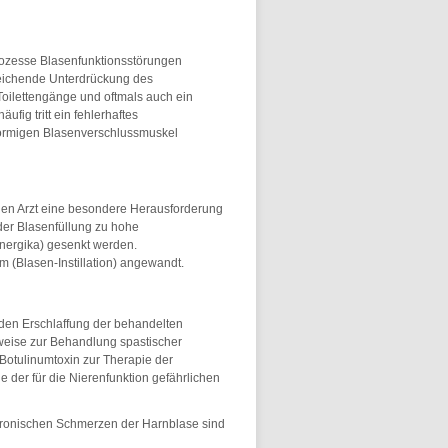
Prozesse Blasenfunktionsstörungen
reichende Unterdrückung des
Toilettengänge und oftmals auch ein
fig tritt ein fehlerhaftes
örmigen Blasenverschlussmuskel
den Arzt eine besondere Herausforderung
er Blasenfüllung zu hohe
inergika) gesenkt werden.
rm (Blasen-Instillation) angewandt.
enden Erschlaffung der behandelten
sweise zur Behandlung spastischer
Botulinumtoxin zur Therapie der
 der für die Nierenfunktion gefährlichen
ronischen Schmerzen der Harnblase sind