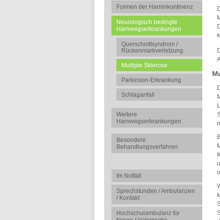
Formen der Harninkontinenz
D
Neurologisch bedingte
D
Harnwegserkrankungen
k
Querschnittsyndrom /
D
Rückenmarkverletzung
A
Multiple Sklerose
Mu
Parkinson-Erkrankung
D
Schlaganfall
M
L
S
Weitere
Harnwegserkrankungen
m
B
Besondere
M
Behandlungsverfahren
K
u
o
Im Notfall
W
Sprechstunden / Ambulanzen
k
/ Kontakt
S
S
Hochschulambulanz für