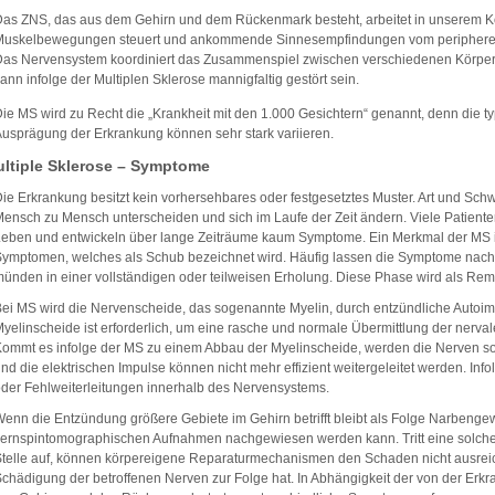
as ZNS, das aus dem Gehirn und dem Rückenmark besteht, arbeitet in unserem K
Muskelbewegungen steuert und ankommende Sinnesempfindungen vom peripheren
as Nervensystem koordiniert das Zusammenspiel zwischen verschiedenen Körpert
ann infolge der Multiplen Sklerose mannigfaltig gestört sein.
ie MS wird zu Recht die „Krankheit mit den 1.000 Gesichtern“ genannt, denn die ty
usprägung der Erkrankung können sehr stark variieren.
ltiple Sklerose – Symptome
ie Erkrankung besitzt kein vorhersehbares oder festgesetztes Muster. Art und S
ensch zu Mensch unterscheiden und sich im Laufe der Zeit ändern. Viele Patiente
eben und entwickeln über lange Zeiträume kaum Symptome. Ein Merkmal der MS ist
ymptomen, welches als Schub bezeichnet wird. Häufig lassen die Symptome na
ünden in einer vollständigen oder teilweisen Erholung. Diese Phase wird als Rem
ei MS wird die Nervenscheide, das sogenannte Myelin, durch entzündliche Autoi
yelinscheide ist erforderlich, um eine rasche und normale Übermittlung der nerva
ommt es infolge der MS zu einem Abbau der Myelinscheide, werden die Nerven 
nd die elektrischen Impulse können nicht mehr effizient weitergeleitet werden. In
der Fehlweiterleitungen innerhalb des Nervensystems.
enn die Entzündung größere Gebiete im Gehirn betrifft bleibt als Folge Narbengewe
ernspintomographischen Aufnahmen nachgewiesen werden kann. Tritt eine solche
telle auf, können körpereigene Reparaturmechanismen den Schaden nicht ausrei
chädigung der betroffenen Nerven zur Folge hat. In Abhängigkeit der von der Erk