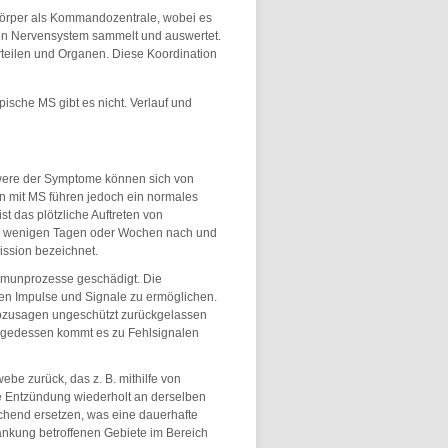
örper als Kommandozentrale, wobei es
 Nervensystem sammelt und auswertet.
eilen und Organen. Diese Koordination
pische MS gibt es nicht. Verlauf und
chwere der Symptome können sich von
n mit MS führen jedoch ein normales
 das plötzliche Auftreten von
ch wenigen Tagen oder Wochen nach und
ission bezeichnet.
mmunprozesse geschädigt. Die
len Impulse und Signale zu ermöglichen.
sozusagen ungeschützt zurückgelassen
folgedessen kommt es zu Fehlsignalen
be zurück, das z. B. mithilfe von
 Entzündung wiederholt an derselben
chend ersetzen, was eine dauerhafte
rankung betroffenen Gebiete im Bereich