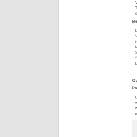
V
T
d
Me
D
V
(
M
S
S
Op
Ra
B
v
w
m