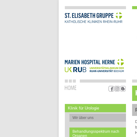
Klinik für Urologie
Wir über uns
D
b
Behandlungsspektrum nach
H
Organen