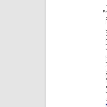
E
P
Fo
D
P
D
N
b
e
u
V
b
A
(
A
T
D
A
s
I