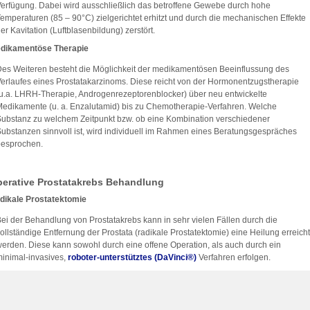
erfügung. Dabei wird ausschließlich das betroffene Gewebe durch hohe
emperaturen (85 – 90°C) zielgerichtet erhitzt und durch die mechanischen Effekte
er Kavitation (Luftblasenbildung) zerstört.
dikamentöse Therapie
es Weiteren besteht die Möglichkeit der medikamentösen Beeinflussung des
erlaufes eines Prostatakarzinoms. Diese reicht von der Hormonentzugstherapie
u.a. LHRH-Therapie, Androgenrezeptorenblocker) über neu entwickelte
edikamente (u. a. Enzalutamid) bis zu Chemotherapie-Verfahren. Welche
ubstanz zu welchem Zeitpunkt bzw. ob eine Kombination verschiedener
ubstanzen sinnvoll ist, wird individuell im Rahmen eines Beratungsgespräches
besprochen.
erative Prostatakrebs Behandlung
dikale Prostatektomie
ei der Behandlung von Prostatakrebs kann in sehr vielen Fällen durch die
ollständige Entfernung der Prostata (radikale Prostatektomie) eine Heilung erreicht
erden. Diese kann sowohl durch eine offene Operation, als auch durch ein
inimal-invasives,
roboter-unterstütztes (DaVinci®)
Verfahren erfolgen.