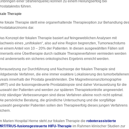
inbringen einer Strahlenquelle) können zu einem Heilungserfolg bei
rostatakrebs führen.
kale Therapie
ie fokale Therapie stellt eine organerhaltende Therapieoption zur Behandlung de
rostatakarzinoms dar.
as Konzept der fokalen Therapie basiert auf feingeweblichen Analysen mit
achweis eines „unifokalen“, also auf eine Region begrenzten, Tumorwachstums
ei einem Anteil von 10 – 20% der Patienten. In diesen ausgewählten Fällen soll
inerseits eine Übertherapie durch radikale Therapieverfahren vermieden werden
nd andererseits ein sicheres onkologisches Ergebnis erreicht werden.
orrausetzung zur Durchführung und Nachsorge der fokalen Therapie sind
ildgebende Verfahren, die eine immer exaktere Lokalisierung des tumorbefallenen
reals innerhalb der Prostata gewährleisten. Die Magnetresonanztomographie
MRT) und die fusionsgesteuerte Prostatabiopsie sind daher Vorrausetzung für die
uswahl der Patienten und werden zur späteren Therapiekontrolle angewendet.
rotz ständiger Verbesserungen sind diese Verfahren alleine noch nicht optimal.
ie persönliche Beratung, die gründliche Untersuchung und die sorgfältige
uswahl geeigneter Patienten sollen den Therapieerfolg dieses jungen Verfahrens
ichern.
m Marien Hospital Herne steht zur fokalen Therapie die
roboterassistierte
MRT/TRUS-fusionsgesteuerte HIFU-Therapie
im Rahmen klinischer Studien zur