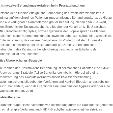
cht-Invasive Behandlungsverfahren beim Prostatakarzinom
ntscheidend für eine erfolgreiche Behandlung des Prostatakarzinoms ist ein
ptimal auf den einzelnen Patienten zugeschnittenes Behandlungskonzept. Hierzu
ind alle verfügbaren Parameter von großer Bedeutung. Neben dem PSA-Wert,
em Ergebnis der Tastuntersuchung, bildgebender Verfahren (z. B. Ultraschall,
RT, Knochenszintigraphie) sowie Ergebnisse der Biopsie spielt das Alter des
atienten, seine Nebenerkrankungen sowie die Lebensumstände eine wesentliche
olle zur Planung des weiteren Vorgehens. Im Vordergrund steht für uns die
rstellung eines individuellen Behandlungskonzeptes zur erfolgreichen
ehandlung des Karzinoms bei gleichzeitig bestmöglicher Erhaltung der
ebensqualität des Patienten.
tive Überwachungs-Strategie
m Rahmen der Prostatakrebs Behandlung ist bei manchen Patienten eine Aktive
berwachungs-Strategie (Active Surveillance) möglich. Hierbei wird eine
Überwachung des Prostatakarzinoms mittels PSA-Wertbestimmung,
astuntersuchung, bildgebenden Verfahren und Kontroll-Biopsien angestrebt, um
rst zu behandeln, wenn das Karzinom eine Zunahme der Aggressivität oder eine
Wachstumstendenz zeigt.
rahlentherapie
trahlentherapeutische Verfahren wie Bestrahlung durch die Haut oder sogenannte
rachytherapie-Verfahren, auch HDR-Brachytherapie genannt (kurzfristiges