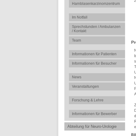
z
Harnblasenkarzinomzentrum
Im Notfall
Sprechstunden / Ambulanzen
/ Kontakt
Team
Pr
N
Informationen für Patienten
b
s
Informationen für Besucher
T
U
News
N
U
Veranstaltungen
P
A
Forschung & Lehre
Z
D
Informationen für Bewerber
d
R
Abteilung für Neuro-Urologie
e
Bi