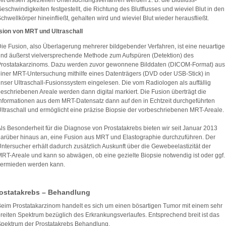
it diesen speziellen Untersuchungsverfahren werden z. B. die Blutfluss-
eschwindigkeiten festgestellt, die Richtung des Blutflusses und wieviel Blut in den
chwellkörper hineinfließt, gehalten wird und wieviel Blut wieder herausfließt.
sion von MRT und Ultraschall
ie Fusion, also Überlagerung mehrerer bildgebender Verfahren, ist eine neuartige
nd äußerst vielversprechende Methode zum Aufspüren (Detektion) des
Prostatakarzinoms. Dazu werden zuvor gewonnene Bilddaten (DICOM-Format) aus
iner MRT-Untersuchung mithilfe eines Datenträgers (DVD oder USB-Stick) in
nser Ultraschall-Fusionssystem eingelesen. Die vom Radiologen als auffällig
eschriebenen Areale werden dann digital markiert. Die Fusion überträgt die
nformationen aus dem MRT-Datensatz dann auf den in Echtzeit durchgeführten
ltraschall und ermöglicht eine präzise Biopsie der vorbeschriebenen MRT-Areale.
ls Besonderheit für die Diagnose von Prostatakrebs bieten wir seit Januar 2013
arüber hinaus an, eine Fusion aus MRT und Elastographie durchzuführen. Der
ntersucher erhält dadurch zusätzlich Auskunft über die Gewebeelastizität der
RT-Areale und kann so abwägen, ob eine gezielte Biopsie notwendig ist oder ggf.
vermieden werden kann.
ostatakrebs – Behandlung
eim Prostatakarzinom handelt es sich um einen bösartigen Tumor mit einem sehr
reiten Spektrum bezüglich des Erkrankungsverlaufes. Entsprechend breit ist das
pektrum der Prostatakrebs Behandlung.