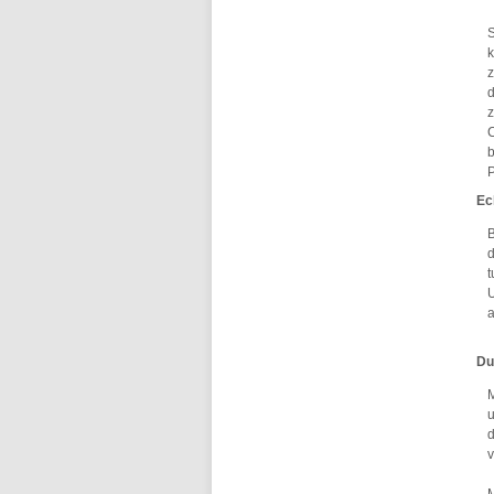
S
k
z
d
z
C
b
P
Ec
B
d
t
U
a
Du
M
u
d
v