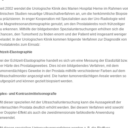
eit 2002 wendet die Urologische Klinik des Marien Hospital Herne im Rahmen vo
linischen Studien neuartige Ultraschallverfahren an, um die herkömmliche Biopsie
u präzisieren. In enger Kooperation mit Spezialisten aus der Uro-Radiologie wird
ie Magnetresonanztomographie genutzt, um den Prostatakrebs noch frühzeitiger
u erkennen. Mithilfe der bildgebenden Spezialuntersuchungen erhöhen sich die
hancen, den Tumorherd zu finden enorm und der Patient wird insgesamt weniger
elastet. In der Urologischen Klinik kommen folgende Verfahren zur Diagnostik von
rostatakrebs zum Einsatz:
htzeit-Elastographie
ei der Echtzeit-Elastographie handelt es sich um eine Messung der Elastizität bzw.
er Härte des Prostatagewebes. Dies ist ein bildgebendes Verfahren, mit dem
umorverdächtiges Gewebe in der Prostata mithilfe verschiedener Farben auf dem
ltraschallmonitor angezeigt wird. Die harten tumorverdächtigen Areale werden so
ufgespürt und können gezielt biopsiert werden.
plex- und Kontrastmittelsonografie
it dieser speziellen Art der Ultraschalluntersuchung kann die Aussagekraft der
ntersuchten Prostata deutlich erhöht werden. Bei diesem Verfahren wird sowohl
er Doppler-Effekt als auch die zweidimensionale farbkodierte Anwendung
erwendet.