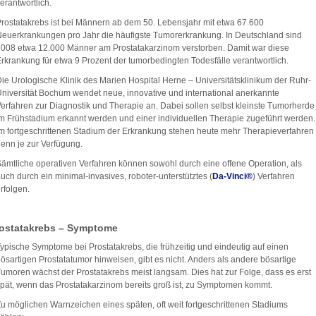
erantwortlich.
rostatakrebs ist bei Männern ab dem 50. Lebensjahr mit etwa 67.600
euerkrankungen pro Jahr die häufigste Tumorerkrankung. In Deutschland sind
008 etwa 12.000 Männer am Prostatakarzinom verstorben. Damit war diese
rkrankung für etwa 9 Prozent der tumorbedingten Todesfälle verantwortlich.
ie Urologische Klinik des Marien Hospital Herne – Universitätsklinikum der Ruhr-
niversität Bochum wendet neue, innovative und international anerkannte
erfahren zur Diagnostik und Therapie an. Dabei sollen selbst kleinste Tumorherde
m Frühstadium erkannt werden und einer individuellen Therapie zugeführt werden.
m fortgeschrittenen Stadium der Erkrankung stehen heute mehr Therapieverfahren
enn je zur Verfügung.
ämtliche operativen Verfahren können sowohl durch eine offene Operation, als
uch durch ein minimal-invasives, roboter-unterstütztes (
Da-Vinci®
) Verfahren
rfolgen.
ostatakrebs – Symptome
ypische Symptome bei Prostatakrebs, die frühzeitig und eindeutig auf einen
ösartigen Prostatatumor hinweisen, gibt es nicht. Anders als andere bösartige
umoren wächst der Prostatakrebs meist langsam. Dies hat zur Folge, dass es erst
pät, wenn das Prostatakarzinom bereits groß ist, zu Symptomen kommt.
u möglichen Warnzeichen eines späten, oft weit fortgeschrittenen Stadiums