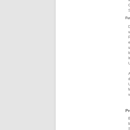
M
G
S
Fu
D
u
e
u
b
I
U
A
d
U
M
Pr
B
b
S