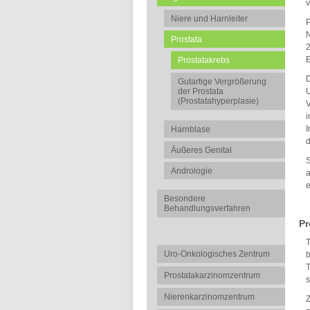
v
Niere und Harnleiter
P
N
Prostata
2
E
Prostatakrebs
D
Gutartige Vergrößerung
der Prostata
U
(Prostatahyperplasie)
V
i
I
Harnblase
d
Äußeres Genital
S
Andrologie
a
e
Besondere
Behandlungsverfahren
Pr
T
Uro-Onkologisches Zentrum
b
T
Prostatakarzinomzentrum
s
Nierenkarzinomzentrum
Z