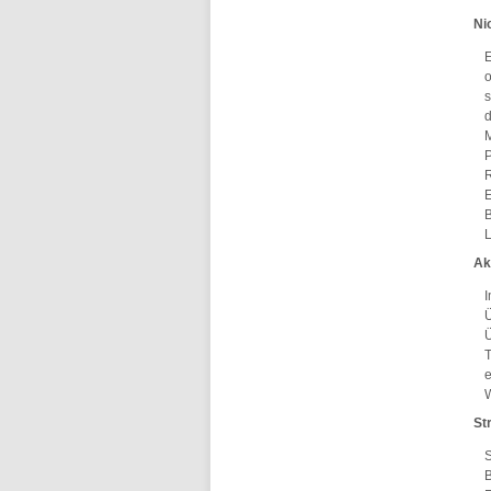
Ni
E
o
s
d
M
P
R
E
B
L
Ak
I
Ü
T
e
St
S
B