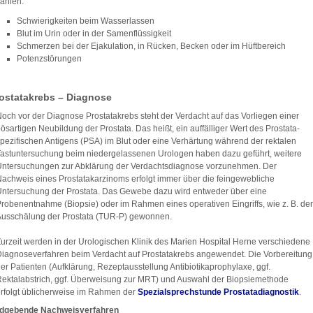
ählen:
Schwierigkeiten beim Wasserlassen
Blut im Urin oder in der Samenflüssigkeit
Schmerzen bei der Ejakulation, in Rücken, Becken oder im Hüftbereich
Potenzstörungen
ostatakrebs – Diagnose
och vor der Diagnose Prostatakrebs steht der Verdacht auf das Vorliegen einer
ösartigen Neubildung der Prostata. Das heißt, ein auffälliger Wert des Prostata-
pezifischen Antigens (PSA) im Blut oder eine Verhärtung während der rektalen
astuntersuchung beim niedergelassenen Urologen haben dazu geführt, weitere
ntersuchungen zur Abklärung der Verdachtsdiagnose vorzunehmen. Der
achweis eines Prostatakarzinoms erfolgt immer über die feingewebliche
ntersuchung der Prostata. Das Gewebe dazu wird entweder über eine
robenentnahme (Biopsie) oder im Rahmen eines operativen Eingriffs, wie z. B. der
usschälung der Prostata (TUR-P) gewonnen.
urzeit werden in der Urologischen Klinik des Marien Hospital Herne verschiedene
iagnoseverfahren beim Verdacht auf Prostatakrebs angewendet. Die Vorbereitung
er Patienten (Aufklärung, Rezeptausstellung Antibiotikaprophylaxe, ggf.
ektalabstrich, ggf. Überweisung zur MRT) und Auswahl der Biopsiemethode
rfolgt üblicherweise im Rahmen der
Spezialsprechstunde Prostatadiagnostik
.
ldgebende Nachweisverfahren