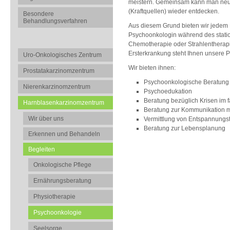
meistern. Gemeinsam kann man neu
(Kraftquellen) wieder entdecken.
Besondere
Behandlungsverfahren
Aus diesem Grund bieten wir jedem 
Psychoonkologin während des statio
Chemotherapie oder Strahlentherapi
Ersterkrankung steht Ihnen unsere 
Uro-Onkologisches Zentrum
Wir bieten ihnen:
Prostatakarzinomzentrum
Psychoonkologische Beratung
Nierenkarzinomzentrum
Psychoedukation
Beratung bezüglich Krisen im f
Harnblasenkarzinomzentrum
Beratung zur Kommunikation m
Wir über uns
Vermittlung von Entspannungs
Beratung zur Lebensplanung
Erkennen und Behandeln
Begleiten
Onkologische Pflege
Ernährungsberatung
Physiotherapie
Psychoonkologie
Seelsorge