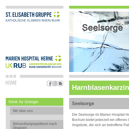
Harnblasenkarzi
Klinik für Urologie
Seelsorge
Wir über uns
Die Seelsorge im Marien Hospital He
Bochum bietet jederzeit ein offenes
Behandlungsspektrum nach
Angebote, die sich an betroffene Pat
Organen