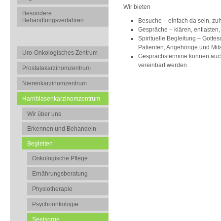
Wir bieten
Besondere
Behandlungsverfahren
Besuche – einfach da sein, zu
Gespräche – klären, entlasten,
Spirituelle Begleitung – Gott
Patienten, Angehörige und Mit
Uro-Onkologisches Zentrum
Gesprächstermine können auch
vereinbart werden
Prostatakarzinomzentrum
Nierenkarzinomzentrum
Harnblasenkarzinomzentrum
Wir über uns
Erkennen und Behandeln
Begleiten
Onkologische Pflege
Ernährungsberatung
Physiotherapie
Psychoonkologie
Seelsorge