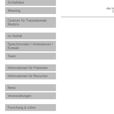
Schlaflabor
Alle N
Weaning
G
Centrum für Translationale
Medizin
Im Notfall
Sprechstunden / Ambulanzen /
Kontakt
Team
Informationen für Patienten
Informationen für Besucher
News
Veranstaltungen
Forschung & Lehre