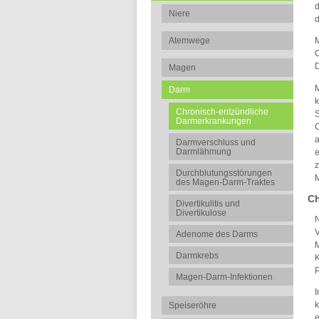
d
Niere
Atemwege
M
C
D
Magen
M
Darm
k
Chronisch-entzündliche
S
Darmerkrankungen
C
a
Darmverschluss und
Darmlähmung
e
z
Durchblutungsstörungen
M
des Magen-Darm-Traktes
Ch
Divertikulitis und
Divertikulose
N
V
Adenome des Darms
Darmkrebs
P
Magen-Darm-Infektionen
I
k
Speiseröhre