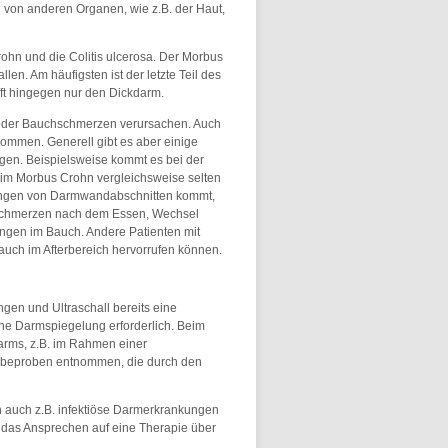
von anderen Organen, wie z.B. der Haut,
hn und die Colitis ulcerosa. Der Morbus
n. Am häufigsten ist der letzte Teil des
fft hingegen nur den Dickdarm.
 oder Bauchschmerzen verursachen. Auch
ommen. Generell gibt es aber einige
gen. Beispielsweise kommt es bei der
beim Morbus Crohn vergleichsweise selten
ngungen von Darmwandabschnitten kommt,
ge Schmerzen nach dem Essen, Wechsel
ungen im Bauch. Andere Patienten mit
auch im Afterbereich hervorrufen können.
en und Ultraschall bereits eine
ine Darmspiegelung erforderlich. Beim
ms, z.B. im Rahmen einer
ebeproben entnommen, die durch den
nn auch z.B. infektiöse Darmerkrankungen
. das Ansprechen auf eine Therapie über