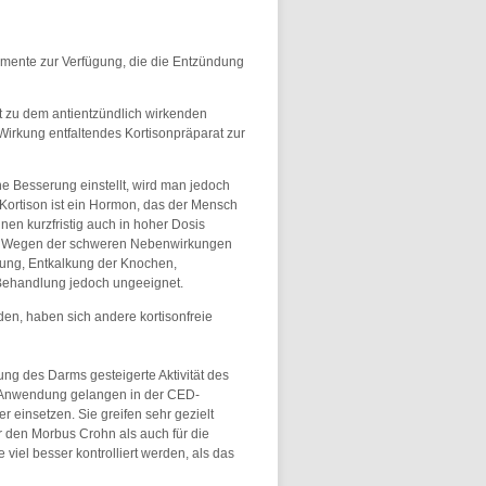
mente zur Verfügung, die die Entzündung
st zu dem antientzündlich wirkenden
Wirkung entfaltendes Kortisonpräparat zur
 Besserung einstellt, wird man jedoch
Kortison ist ein Hormon, das der Mensch
nen kurzfristig auch in hoher Dosis
k. Wegen der schweren Nebenwirkungen
kung, Entkalkung der Knochen,
 Behandlung jedoch ungeeignet.
en, haben sich andere kortisonfreie
ng des Darms gesteigerte Aktivität des
 Anwendung gelangen in der CED-
 einsetzen. Sie greifen sehr gezielt
r den Morbus Crohn als auch für die
 viel besser kontrolliert werden, als das