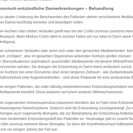
ronisch-entzündliche Darmerkrankungen – Behandlung
ur akuten Linderung der Beschwerden des Patienten stehen verschiedene Medika
es Darms kurzfristig hemmen und beseitigen sollen.
ei leichten oder milden Verläufen greift man bei der Colitis ulcerosa zunächst mei
esalazin. Beim Morbus Crohn steht in solchen Fällen ein nur lokal im Darm seine 
Verfügung.
ei schwereren Verläufen oder wenn sich unter den genannten Medikamenten keine
um „richtigen“, also im gesamten Organismus wirkenden Kortison greifen müssen. 
n Stresssituationen automatisch ausschüttet. Medikamente mit diesem Wirkstoff kön
genommen werden. Sie drängen die Entzündung im Darm meist verlässlich zurüc
on Kortison bei einer Einnahme über einen längeren Zeitraum - wie Zuckererkran
luthochdruck oder Augenkrankheiten - sind diese Präparate für eine andauernde
ei einigen Patienten, die unter ständig wiederkehrenden Entzündungsschüben leid
Medikamente bewährt. Diese basieren auf einem anderen Wirkmechanismus.
ie sogenannten Immunsupressiva reduzieren künstlich die im Falle einer Entzündu
örpereigenen Abwehrsystems. Dadurch wird die Entzündung zurückgedrängt. Zur
herapie auch sogenannte Biologika, die zur Bekämpfung der Entzündung Antikörper
inen bestimmten Entzündungsstoff des Patienten an. Heutzutage gibt es sowohl fü
olitis ulcerosa mehrere dieser Biologika. So kann der Krankheitsverlauf mittlerweile
och vor einigen Jahren der Fall war.