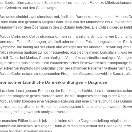
er Speiseröhre zusammen. Zudem kommt es in einigen Fällen zu Miterkrankungen 
den Gelenken und den Gallenwegen.
an unterscheidet zwei chronisch-entzündliche Darmerkrankungen: den Morbus Cro
rohn kann den gesamten Magen-Darm-Trakt von der Mundhöhle bis zum After befalle
ünndarms vor dem Übergang in den Dickdarm betroffen. Die Colitis ulcerosa betri
orbus Crohn und Colitis ulcerosa können sehr ähnliche Symptome wie Durchfall
ann es zu Fieber, Blähungen, Übelkeit oder erhöhten Entzündungswerten im Blut k
ymptome, die häufig bei der einen und weniger bei der anderen Erkrankung vorlie
olitis ulcerosa häufiger zu hochfrequenten, blutig-schleimigen Durchfällen, was 
uftritt. Da es bei Morbus Crohn häufig im Verlauf zu entzündlich-narbigen Vere
rgibt sich hieraus ebenfalls ein charakteristisches Beschwerdebild: Krampfarti
wischen Verstopfung und Durchfall oder bei schlanken Patienten tastbare Verhärt
orbus Crohn neigen zu sogenannten Fisteln, die Abszesse sowohl im Bauch-, als 
ronisch-entzündliche Darmerkrankungen – Diagnose
achdem durch genaue Erhebung der Krankengeschichte, durch Laboruntersuchung
erdachtsdiagnose gestellt werden kann, ist zur Diagnosesicherung in der Regel e
Morbus Crohn kommen eine Magenspiegelung und eine Untersuchung des Dünndar
Kernspintomografie hinzu. Bei den endoskopischen Untersuchungen werden Gew
athologen feingeweblich analysiert werden.
n manchen Fällen ist auch jetzt noch keine sichere Diagnosestellung möglich, de
önnen ein ähnliches Bild zeigen. Dann wird man den Verlauf der Erkrankung, bzw
einige Wochen abwarten müssen.