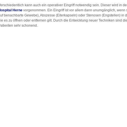
erschiedentlich kann auch ein operativer Eingriff notwendig sein. Dieser wird in d
Hospital Herne
vorgenommen. Ein Eingriff ist vor allem dann unumgänglich, wenn s
uf benachbarte Gewebe), Abszesse (Eiterkapseln) oder Stenosen (Engstellen) in
ie es zu öffnen oder entfernen gilt. Durch die Entwicklung neuer Techniken sind di
atienten sehr schonend.