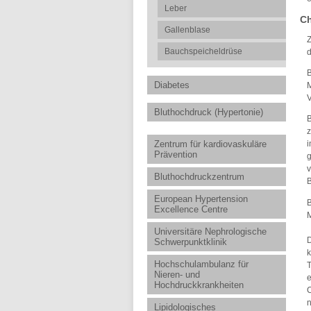
Leber
Ch
Gallenblase
Z
Bauchspeicheldrüse
d
B
Diabetes
M
Bluthochdruck (Hypertonie)
B
z
Zentrum für kardiovaskuläre
i
Prävention
v
Bluthochdruckzentrum
B
European Hypertension
B
Excellence Centre
Universitäre Nephrologische
D
Schwerpunktklinik
k
Hochschulambulanz für
T
Nieren- und
e
Hochdruckkrankheiten
C
n
Lipidologisches