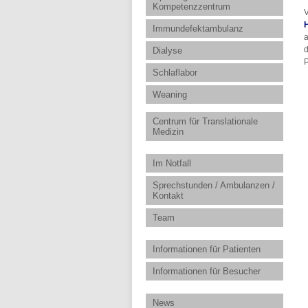
Kompetenzzentrum
V
Immundefektambulanz
a
d
Dialyse
P
Schlaflabor
Weaning
Centrum für Translationale
Medizin
Im Notfall
Sprechstunden / Ambulanzen /
Kontakt
Team
Informationen für Patienten
Informationen für Besucher
News