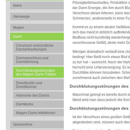
Flüssigkeitshaushaltes, Produktion
Niere
der Darm Energie, die ihm durch Blu
Verschluss dieser Arterien, kann da
Atemwege
Schmerzen, andererseits in einer F
Kommt es zu einem akuten Gefäßvers
Magen
sich das meist in plötzlich auftrete
Darm
Blutfluss nicht kurzfristig wiederh
verschlossene Gefäß, desto mehr Dar
Chronisch-entzündliche
Darmerkrankungen
Weniger dramatisch verläuft eine ch
bedingt. Hier fließt noch etwas Blu
Darmverschluss und
Darmlähmung
zu tun hat – ausreicht. Nach der Na
herrscht eine Unterversorgung. E
Durchblutungsstörungen
Durchfälle können hinzutreten. Schr
des Magen-Darm-Traktes
zunehmend auch zwischen den Mahlz
Divertikulitis und
Durchblutungsstörungen des 
Divertikulose
Manchmal gelingt es bereits durch 
Adenome des Darms
Meist wird man dazu jedoch die Kon
Darmkrebs
Durchblutungsstörungen des
Magen-Darm-Infektionen
Ist der Verschluss eines großen Ge
abgestorben sind, müssen auch dies
Speiseröhre