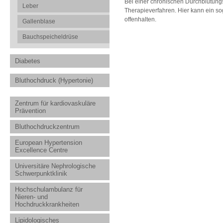
Bei einer chronischen Durchblutung
Leber
Therapieverfahren. Hier kann ein s
offenhalten.
Gallenblase
Bauchspeicheldrüse
Diabetes
Bluthochdruck (Hypertonie)
Zentrum für kardiovaskuläre
Prävention
Bluthochdruckzentrum
European Hypertension
Excellence Centre
Universitäre Nephrologische
Schwerpunktklinik
Hochschulambulanz für
Nieren- und
Hochdruckkrankheiten
Lipidologisches