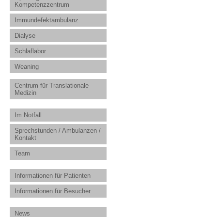
Kompetenzzentrum
Immundefektambulanz
Dialyse
Schlaflabor
Weaning
Centrum für Translationale
Medizin
Im Notfall
Sprechstunden / Ambulanzen /
Kontakt
Team
Informationen für Patienten
Informationen für Besucher
News