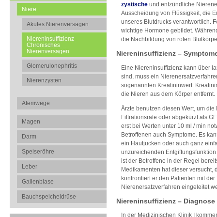
zystische
und entzündliche Nierene
Niere
Ausscheidung von Flüssigkeit, die 
unseres Blutdrucks verantwortlich.
Akutes Nierenversagen
wichtige Hormone gebildet. Während 
Niereninsuffizienz -
die Nachbildung von roten Blutkörpe
Chronisches
Nierenversagen
Niereninsuffizienz – Symptom
Glomerulonephritis
Eine Niereninsuffizienz kann über l
sind, muss ein Nierenersatzverfahre
Nierenzysten
sogenannten Kreatininwert. Kreatini
die Nieren aus dem Körper entfernt. E
Atemwege
Ärzte benutzen diesen Wert, um die 
Filtrationsrate oder abgekürzt als GF
Magen
erst bei Werten unter 10 ml / min no
Betroffenen auch Symptome. Es kann
Darm
ein Hautjucken oder auch ganz einf
Speiseröhre
unzureichenden Entgiftungsfunktion 
ist der Betroffene in der Regel bere
Leber
Medikamenten hat dieser versucht, d
konfrontiert er den Patienten mit d
Gallenblase
Nierenersatzverfahren eingeleitet 
Bauchspeicheldrüse
Niereninsuffizienz – Diagnose
In der Medizinischen Klinik I komme