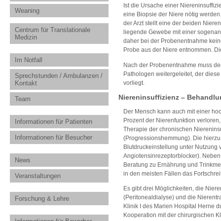
Ist die Ursache einer Niereninsuffiz
Weaning
eine Biopsie der Niere nötig werden.
der Arzt stellt eine der beiden Nier
Centrum für Translationale
liegende Gewebe mit einer sogenann
Medizin
daher bei der Probenentnahme keine
Probe aus der Niere entnommen. Die
Im Notfall
Nach der Probenentnahme muss der P
Pathologen weitergeleitet, der diese
Sprechstunden / Ambulanzen /
vorliegt.
Kontakt
Niereninsuffizienz – Behandl
Team
Der Mensch kann auch mit einer hoc
Prozent der Nierenfunktion verloren,
Informationen für Patienten
Therapie der chronischen Niereninsu
Informationen für Besucher
(Progressionshemmung). Die hierzu e
Blutdruckeinstellung unter Nutzun
Angiotensinrezeptorblocker). Neb
News
Beratung zu Ernährung und Trinkmen
in den meisten Fällen das Fortschr
Veranstaltungen
Es gibt drei Möglichkeiten, die Nier
(Peritonealdialyse) und die Nierent
Forschung & Lehre
Klinik I des Marien Hospital Herne 
Kooperation mit der chirurgischen 