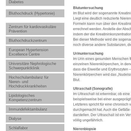
Diabetes
Blutuntersuchung
Im Blut wird der sogenannte Kreatini
Bluthochdruck (Hypertonie)
Liegt eine deutlich reduzierte Nieren
Formeln kann nun über den Kreatinin
Zentrum für kardiovaskuläre
errechnet werden. Anstelle der Absc
Prävention
indem der die Kreatininkonzentration
Bei dieser Methode wird die sogena
Bluthochdruckzentrum
noch diverse andere Substanzen, di
European Hypertension
Urinuntersuchung
Excellence Centre
Im Urin eines gesunden Menschen fi
Universitäre Nephrologische
einzelnen Nierenkörperchen, in dene
Schwerpunktklinik
dass die Eiweiße und Erythrozyten –
Nierenkörperchen wird das „Nudelsie
Hochschulambulanz für
Blut.
Nieren- und
Hochdruckkrankheiten
Ultraschall (Sonografie)
Im Ultraschall ist erkennbar, ob ein
Lipidologisches
beispielsweise bei einer ausgeprägt 
Kompetenzzentrum
Letzteres spricht für eine chronisch
Immundefektambulanz
durchgemacht hat. Auch die Gefäße 
darstellen. Der Ultraschall ist ein 
Dialyse
völlig ungefährlich.
Schlaflabor
Nierenbiopsie