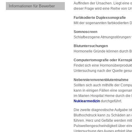
Auffinden der Ursachen. Liegt eine
Informationen für Bewerber
dieser Frage wird eine Reihe von U
Farbkodierte Duplexsonografie
Mit der sogenannten farbkodierten D
Somnoscreen
Schlafbezogene Atmungsstörungen w
Blutuntersuchungen
Hormonelle Gründe können durch Bl
Computertomografie oder Kernspi
Findet sich eine Hormonüberprodukt
Untersuchung nach der Quelle gesuch
Nebennierenvenenblutentnahme
Sollten sich auch mithilfe der Com
kann in einigen Fällen eine sogena
im Marien Hospital Herne durch die
Nuklearmedizin
durchgeführt.
Die zweite diagnostische Aufgabe i
Bluthochdruck kann zu Schäden an d
führen. Herz und Gefäße werden mith
Pulswellengeschwindigkeit über eine
Untersuchung des Auges erfolgt übe