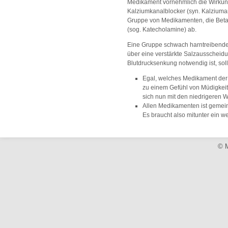
Medikament vornehmlich die Wirkun
Kalziumkanalblocker (syn. Kalziuma
Gruppe von Medikamenten, die Betab
(sog. Katecholamine) ab.
Eine Gruppe schwach harntreibender 
über eine verstärkte Salzausscheid
Blutdrucksenkung notwendig ist, sol
Egal, welches Medikament der 
zu einem Gefühl von Müdigkeit
sich nun mit den niedrigeren W
Allen Medikamenten ist gemein
Es braucht also mitunter ein w
© M