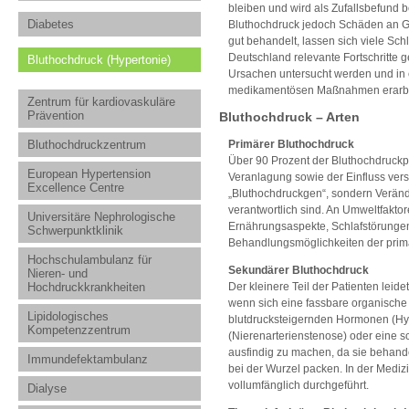
bleiben und wird als Zufallsbefund b
Diabetes
Bluthochdruck jedoch Schäden an Gef
gut behandelt, lassen sich viele Sch
Deutschland relevante Fortschritte 
Bluthochdruck (Hypertonie)
Ursachen untersucht werden und in 
medikamentösen Maßnahmen erarbe
Zentrum für kardiovaskuläre
Prävention
Bluthochdruck – Arten
Primärer Bluthochdruck
Bluthochdruckzentrum
Über 90 Prozent der Bluthochdruckpa
European Hypertension
Veranlagung sowie der Einfluss ver
Excellence Centre
„Bluthochdruckgen“, sondern Veränd
verantwortlich sind. An Umweltfakt
Universitäre Nephrologische
Ernährungsaspekte, Schlafstörungen
Schwerpunktklinik
Behandlungsmöglichkeiten der prim
Hochschulambulanz für
Sekundärer Bluthochdruck
Nieren- und
Der kleinere Teil der Patienten leid
Hochdruckkrankheiten
wenn sich eine fassbare organische
Lipidologisches
blutdrucksteigernden Hormonen (Hy
Kompetenzzentrum
(Nierenarterienstenose) oder eine 
ausfindig zu machen, da sie behand
Immundefektambulanz
bei der Wurzel packen. In der Mediz
vollumfänglich durchgeführt.
Dialyse