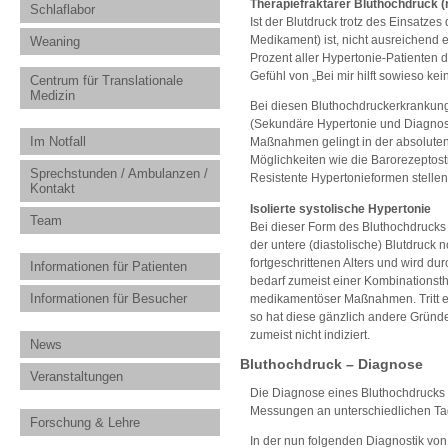
Therapiefraktärer Bluthochdruck (
Schlaflabor
Ist der Blutdruck trotz des Einsatze
Medikament) ist, nicht ausreichend e
Weaning
Prozent aller Hypertonie-Patienten der
Gefühl von „Bei mir hilft sowieso ke
Centrum für Translationale
Medizin
Bei diesen Bluthochdruckerkrankun
(Sekundäre Hypertonie und Diagno
Im Notfall
Maßnahmen gelingt in der absoluten
Möglichkeiten wie die Barorezeptosti
Sprechstunden / Ambulanzen /
Resistente Hypertonieformen stellen
Kontakt
Isolierte systolische Hypertonie
Team
Bei dieser Form des Bluthochdrucks 
der untere (diastolische) Blutdruck n
fortgeschrittenen Alters und wird du
Informationen für Patienten
bedarf zumeist einer Kombinationst
Informationen für Besucher
medikamentöser Maßnahmen. Tritt eine
so hat diese gänzlich andere Grün
zumeist nicht indiziert.
News
Bluthochdruck – Diagnose
Veranstaltungen
Die Diagnose eines Bluthochdrucks 
Messungen an unterschiedlichen Tag
Forschung & Lehre
In der nun folgenden Diagnostik von