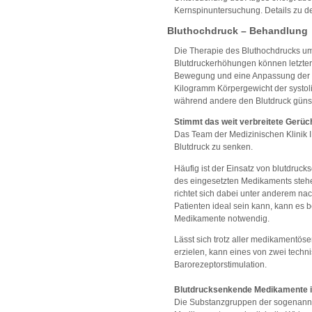
Kernspinuntersuchung. Details zu d
Bluthochdruck – Behandlung
Die Therapie des Bluthochdrucks u
Blutdruckerhöhungen können letzter
Bewegung und eine Anpassung der 
Kilogramm Körpergewicht der systol
während andere den Blutdruck günst
Stimmt das weit verbreitete Gerüch
Das Team der Medizinischen Klinik 
Blutdruck zu senken.
Häufig ist der Einsatz von blutdruc
des eingesetzten Medikaments stehen
richtet sich dabei unter anderem n
Patienten ideal sein kann, kann es 
Medikamente notwendig.
Lässt sich trotz aller medikamentö
erzielen, kann eines von zwei tech
Barorezeptorstimulation.
Blutdrucksenkende Medikamente i
Die Substanzgruppen der sogenannt