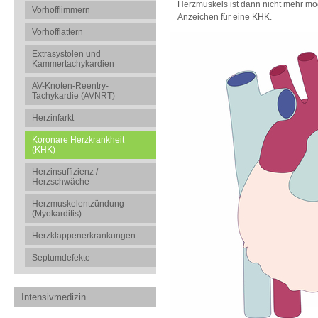
Herzmuskels ist dann nicht mehr mö
Vorhofflimmern
Anzeichen für eine KHK.
Vorhofflattern
Extrasystolen und
Kammertachykardien
AV-Knoten-Reentry-
Tachykardie (AVNRT)
Herzinfarkt
Koronare Herzkrankheit
(KHK)
Herzinsuffizienz /
Herzschwäche
Herzmuskelentzündung
(Myokarditis)
Herzklappenerkrankungen
Septumdefekte
Intensivmedizin