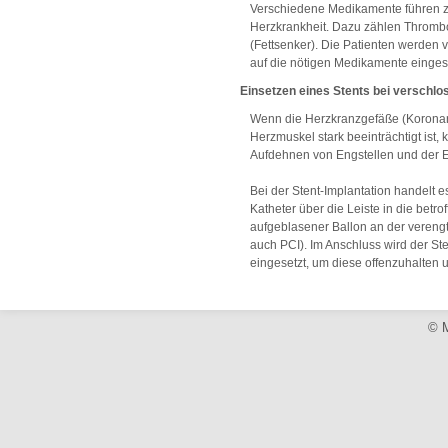
Verschiedene Medikamente führen z
Herzkrankheit. Dazu zählen Thromb
(Fettsenker). Die Patienten werden v
auf die nötigen Medikamente eingeste
Einsetzen eines Stents bei verschl
Wenn die Herzkranzgefäße (Koronara
Herzmuskel stark beeinträchtigt ist,
Aufdehnen von Engstellen und der Ein
Bei der Stent-Implantation handelt 
Katheter über die Leiste in die betro
aufgeblasener Ballon an der verengte
auch PCI). Im Anschluss wird der Ste
eingesetzt, um diese offenzuhalten u
© M