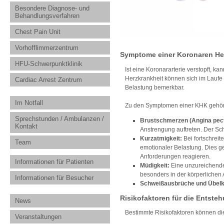
Besondere Diagnose- und
Behandlungsverfahren
Chest Pain Unit
Vorhofflimmerzentrum
Symptome einer Koronaren He
HFU-Schwerpunktklinik
Ist eine Koronararterie verstopft, 
Herzkrankheit können sich im Laufe 
Cardiac Arrest Zentrum
Belastung bemerkbar.
Im Notfall
Zu den Symptomen einer KHK gehö
Sprechstunden / Ambulanzen /
Brustschmerzen (Angina pect
Kontakt
Anstrengung auftreten. Der Sc
Kurzatmigkeit:
Bei fortschrei
Team
emotionaler Belastung. Dies ge
Anforderungen reagieren.
Informationen für Patienten
Müdigkeit:
Eine unzureichende
besonders in der körperlichen A
Informationen für Besucher
Schweißausbrüche und Übelk
Risikofaktoren für die Entste
News
Bestimmte Risikofaktoren können di
Veranstaltungen