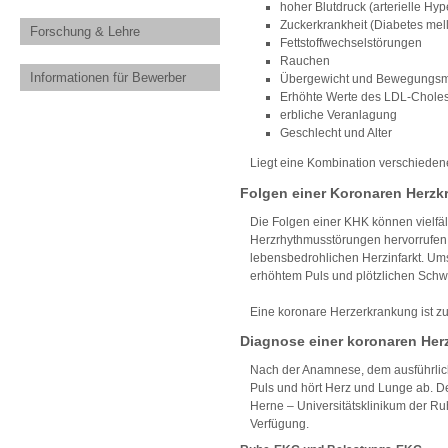
hoher Blutdruck (arterielle Hyp
Zuckerkrankheit (Diabetes mell
Forschung & Lehre
Fettstoffwechselstörungen
Rauchen
Informationen für Bewerber
Übergewicht und Bewegungs
Erhöhte Werte des LDL-Choles
erbliche Veranlagung
Geschlecht und Alter
Liegt eine Kombination verschiedene
Folgen einer Koronaren Herzk
Die Folgen einer KHK können vielfä
Herzrhythmusstörungen hervorrufen.
lebensbedrohlichen Herzinfarkt. Ums
erhöhtem Puls und plötzlichen Schw
Eine koronare Herzerkrankung ist zu
Diagnose einer koronaren Her
Nach der Anamnese, dem ausführlich
Puls und hört Herz und Lunge ab. De
Herne – Universitätsklinikum der R
Verfügung.