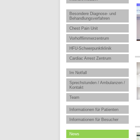
Besondere Diagnose- und
Behandlungsverfahren
Chest Pain Unit
Vorhofflimmerzentrum
HFU-Schwerpunktklinik
Cardiac Arrest Zentrum
Im Notfall
Sprechstunden / Ambulanzen /
Kontakt
Team
Informationen für Patienten
Informationen für Besucher
News