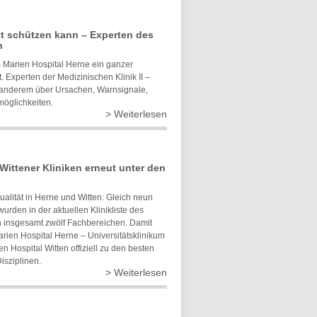
kt schützen kann – Experten des
n
 Marien Hospital Herne ein ganzer
 Experten der Medizinischen Klinik II –
er anderem über Ursachen, Warnsignale,
öglichkeiten.
> Weiterlesen
 Wittener Kliniken erneut unter den
alität in Herne und Witten: Gleich neun
urden in der aktuellen Klinikliste des
n insgesamt zwölf Fachbereichen. Damit
rien Hospital Herne – Universitätsklinikum
 Hospital Witten offiziell zu den besten
isziplinen.
> Weiterlesen