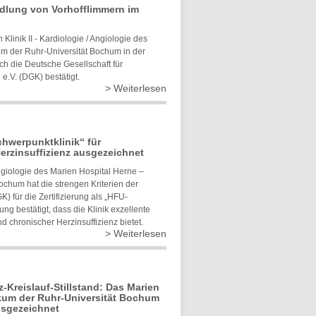
dlung von Vorhofflimmern im
linik II - Kardiologie / Angiologie des
um der Ruhr-Universität Bochum in der
h die Deutsche Gesellschaft für
e.V. (DGK) bestätigt.
> Weiterlesen
chwerpunktklinik“ für
rzinsuffizienz ausgezeichnet
Angiologie des Marien Hospital Herne –
Bochum hat die strengen Kriterien der
) für die Zertifizierung als „HFU-
ung bestätigt, dass die Klinik exzellente
 chronischer Herzinsuffizienz bietet.
> Weiterlesen
Kreislauf-Stillstand: Das Marien
ikum der Ruhr-Universität Bochum
usgezeichnet