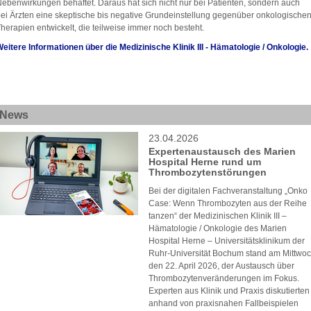
ebenwirkungen behaftet. Daraus hat sich nicht nur bei Patienten, sondern auch
ei Ärzten eine skeptische bis negative Grundeinstellung gegenüber onkologische
herapien entwickelt, die teilweise immer noch besteht.
eitere Informationen über die Medizinische Klinik III - Hämatologie / Onkologie.
News
23.04.2026
Expertenaustausch des Marien
Hospital Herne rund um
Thrombozytenstörungen
Bei der digitalen Fachveranstaltung „Onko
Case: Wenn Thrombozyten aus der Reihe
tanzen“ der Medizinischen Klinik III –
Hämatologie / Onkologie des Marien
Hospital Herne – Universitätsklinikum der
Ruhr-Universität Bochum stand am Mittwoc
den 22. April 2026, der Austausch über
Thrombozytenveränderungen im Fokus.
Experten aus Klinik und Praxis diskutierten
anhand von praxisnahen Fallbeispielen