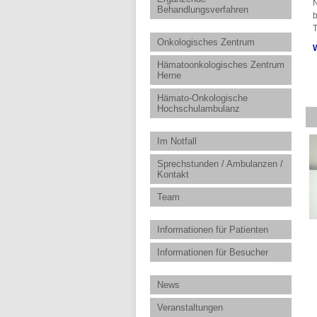
N
Behandlungsverfahren
b
T
Onkologisches Zentrum
W
Hämatoonkologisches Zentrum
Herne
Hämato-Onkologische
Hochschulambulanz
Im Notfall
Sprechstunden / Ambulanzen /
Kontakt
Team
Informationen für Patienten
Informationen für Besucher
News
Veranstaltungen