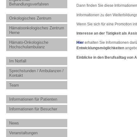
Behandlungsverfahren
Dann finden Sie diese Informationen
Informationen zu den Weiterbildung
Onkologisches Zentrum
Wenn Sie sich für eine Promotion int
Hämatoonkologisches Zentrum
Herne
Interesse an der Tätigkeit als Assi
Hämato-Onkologische
Hier
erhalten Sie Informationen darü
Hochschulambulanz
Entwicklungsmöglichkeiten
angebo
Einblicke in den Berufsalltag von 
Im Notfall
Sprechstunden / Ambulanzen /
Kontakt
Team
Informationen für Patienten
Informationen für Besucher
News
Veranstaltungen