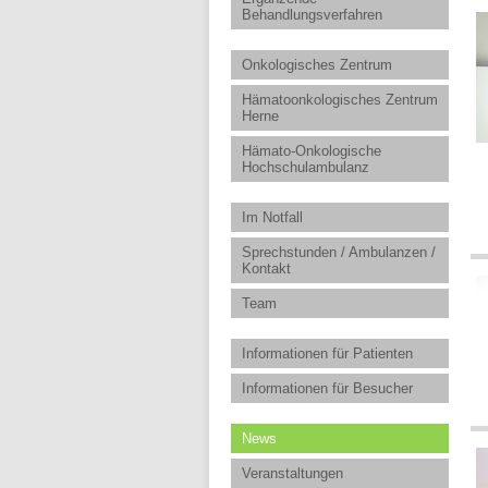
Behandlungsverfahren
Onkologisches Zentrum
Hämatoonkologisches Zentrum
Herne
Hämato-Onkologische
Hochschulambulanz
Im Notfall
Sprechstunden / Ambulanzen /
Kontakt
Team
Informationen für Patienten
Informationen für Besucher
News
Veranstaltungen