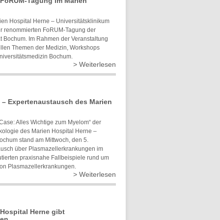
 FoRUM-Tagung im Marien
en Hospital Herne – Universitätsklinikum
der renommierten FoRUM-Tagung der
tät Bochum. Im Rahmen der Veranstaltung
ellen Themen der Medizin, Workshops
niversitätsmedizin Bochum.
> Weiterlesen
 – Expertenaustausch des Marien
 Case: Alles Wichtige zum Myelom“ der
nkologie des Marien Hospital Herne –
 Bochum stand am Mittwoch, den 5.
tausch über Plasmazellerkrankungen im
utierten praxisnahe Fallbeispiele rund um
von Plasmazellerkrankungen.
> Weiterlesen
Hospital Herne gibt
ven