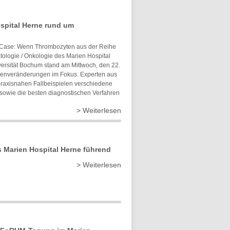
spital Herne rund um
o Case: Wenn Thrombozyten aus der Reihe
atologie / Onkologie des Marien Hospital
versität Bochum stand am Mittwoch, den 22.
tenveränderungen im Fokus. Experten aus
 praxisnahen Fallbeispielen verschiedene
wie die besten diagnostischen Verfahren
> Weiterlesen
s Marien Hospital Herne führend
> Weiterlesen