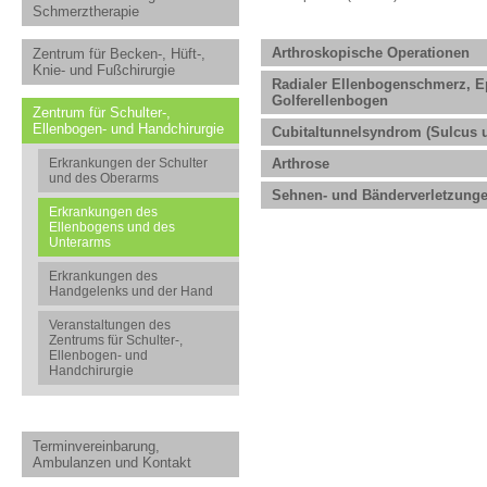
Schmerztherapie
Arthroskopische Operationen
Zentrum für Becken-, Hüft-,
Knie- und Fußchirurgie
Radialer Ellenbogenschmerz, Ep
Golferellenbogen
Zentrum für Schulter-,
Ellenbogen- und Handchirurgie
Cubitaltunnelsyndrom (Sulcus 
Erkrankungen der Schulter
Arthrose
und des Oberarms
Sehnen- und Bänderverletzung
Erkrankungen des
Ellenbogens und des
Unterarms
Erkrankungen des
Handgelenks und der Hand
Veranstaltungen des
Zentrums für Schulter-,
Ellenbogen- und
Handchirurgie
Terminvereinbarung,
Ambulanzen und Kontakt