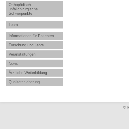
Orthopädisch-
unfallchirurgische
Schwerpunkte
Team
Informationen für Patienten
Forschung und Lehre
Veranstaltungen
News
Ärztliche Weiterbildung
Qualitätssicherung
© M