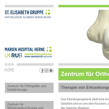
Zentrum für Orth
Zentrum für Orthopädie und
Therapie von Erkrankung
Unfallchirurgie
Das Ellenbogengelenk stellt eine K
Gebildet wird es von drei Knochen,
Zentrum für
Wirbelsäulenchirurgie und
der Speiche (Radius).