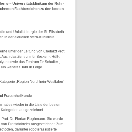
Herne – Universitätsklinikum der Ruhr-
eichneten Fachbereichen zu den besten
ie und Unfallchirurgie der St. Elisabeth
in der aktuellen stern-Klinikliste
rne unter der Leitung von Chefarzt Prof.
 Auch das Zentrum für Becken-, Hüft-,
yan sowie das Zentrum für Schulter-,
ein weiteres Jahr in Folge
 Kategorie „Region Nordrhein-Westfalen“
und Frauenheilkunde
 hat es wieder in die Liste der besten
 Kategorien ausgezeichnet.
or Prof. Dr. Florian Roghmann. Sie wurde
ng von Prostatakrebs ausgezeichnet. Zum
oden, darunter roboterassistierte