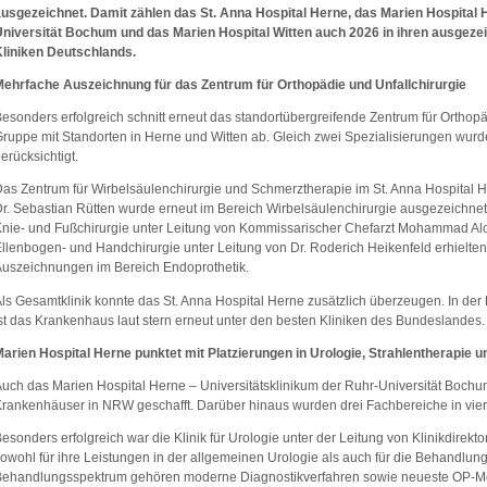
usgezeichnet. Damit zählen das St. Anna Hospital Herne, das Marien Hospital 
niversität Bochum und das Marien Hospital Witten auch 2026 in ihren ausgez
liniken Deutschlands.
ehrfache Auszeichnung für das Zentrum für Orthopädie und Unfallchirurgie
esonders erfolgreich schnitt erneut das standortübergreifende Zentrum für Orthopäd
ruppe mit Standorten in Herne und Witten ab. Gleich zwei Spezialisierungen wurden 
erücksichtigt.
as Zentrum für Wirbelsäulenchirurgie und Schmerztherapie im St. Anna Hospital He
r. Sebastian Rütten wurde erneut im Bereich Wirbelsäulenchirurgie ausgezeichnet.
nie- und Fußchirurgie unter Leitung von Kommissarischer Chefarzt Mohammad Aloi
llenbogen- und Handchirurgie unter Leitung von Dr. Roderich Heikenfeld erhielten 
uszeichnungen im Bereich Endoprothetik.
ls Gesamtklinik konnte das St. Anna Hospital Herne zusätzlich überzeugen. In der
st das Krankenhaus laut stern erneut unter den besten Kliniken des Bundeslandes.
arien Hospital Herne punktet mit Platzierungen in Urologie, Strahlentherapie 
uch das Marien Hospital Herne – Universitätsklinikum der Ruhr-Universität Bochum
rankenhäuser in NRW geschafft. Darüber hinaus wurden drei Fachbereiche in vier
esonders erfolgreich war die Klinik für Urologie unter der Leitung von Klinikdirekt
owohl für ihre Leistungen in der allgemeinen Urologie als auch für die Behandlu
ehandlungsspektrum gehören moderne Diagnostikverfahren sowie neueste OP-Meth