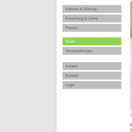
Karriere & Bildung
Forschung & Lehre
Presse
News
Veranstaltungen
Anfahrt
Kontakt
Login
C
E
G