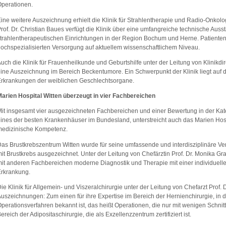
perationen.
ine weitere Auszeichnung erhielt die Klinik für Strahlentherapie und Radio-Onkolog
rof. Dr. Christian Baues verfügt die Klinik über eine umfangreiche technische Auss
trahlentherapeutischen Einrichtungen in der Region Bochum und Herne. Patienten p
ochspezialisierten Versorgung auf aktuellem wissenschaftlichem Niveau.
uch die Klinik für Frauenheilkunde und Geburtshilfe unter der Leitung von Klinikdir
ine Auszeichnung im Bereich Beckentumore. Ein Schwerpunkt der Klinik liegt auf
rkrankungen der weiblichen Geschlechtsorgane.
arien Hospital Witten überzeugt in vier Fachbereichen
it insgesamt vier ausgezeichneten Fachbereichen und einer Bewertung in der Kat
ines der besten Krankenhäuser im Bundesland, unterstreicht auch das Marien Hosp
medizinische Kompetenz.
as Brustkrebszentrum Witten wurde für seine umfassende und interdisziplinäre Ve
it Brustkrebs ausgezeichnet. Unter der Leitung von Chefärztin Prof. Dr. Monika G
it anderen Fachbereichen moderne Diagnostik und Therapie mit einer individuell
rkrankung.
ie Klinik für Allgemein- und Viszeralchirurgie unter der Leitung von Chefarzt Prof. D
uszeichnungen: Zum einen für ihre Expertise im Bereich der Hernienchirurgie, in de
perationsverfahren bekannt ist, das heißt Operationen, die nur mit wenigen Schn
ereich der Adipositaschirurgie, die als Exzellenzzentrum zertifiziert ist.