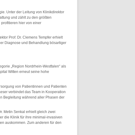
ie. Unter der Leitung von Klinikdirektor
tattung und zählt zu den größten
rofitieren hier von einer
ektor Prof. Dr. Clemens Tempfer erhielt
 der Diagnose und Behandlung bösartiger
egorie „Region Nordrhein-Westfalen“ als
ital Witten erneut seine hohe
rsorgung von Patientinnen und Patienten
raeser verbindet das Team in Kooperation
en Begleitung während aller Phasen der
r. Metin Senkal erhielt gleich zwei
r die Klinik für ihre minimal-invasiven
itten auskommen. Zum anderen für den