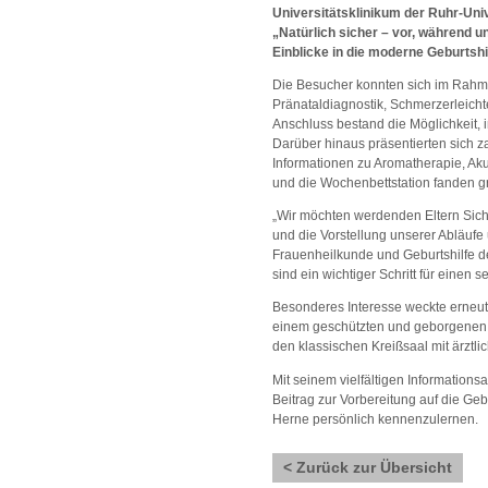
Universitätsklinikum der Ruhr-Uni
„Natürlich sicher – vor, während 
Einblicke in die moderne Geburtsh
Die Besucher konnten sich im Rahmen
Pränataldiagnostik, Schmerzerleich
Anschluss bestand die Möglichkeit, 
Darüber hinaus präsentierten sich z
Informationen zu Aromatherapie, Aku
und die Wochenbettstation fanden g
„Wir möchten werdenden Eltern Siche
und die Vorstellung unserer Abläufe 
Frauenheilkunde und Geburtshilfe d
sind ein wichtiger Schritt für einen
Besonderes Interesse weckte erneut 
einem geschützten und geborgenen Ra
den klassischen Kreißsaal mit ärztlic
Mit seinem vielfältigen Information
Beitrag zur Vorbereitung auf die Geb
Herne persönlich kennenzulernen.
< Zurück zur Übersicht