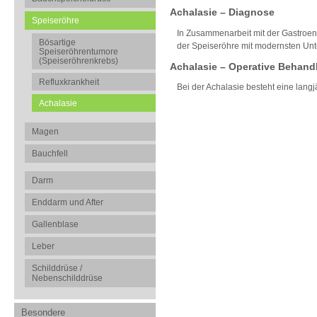
Achalasie – Diagnose
Speiseröhre
In Zusammenarbeit mit der Gastroen
Bösartige
der Speiseröhre mit modernsten Unt
Speiseröhrentumore
(Speiseröhrenkrebs)
Achalasie – Operative Behand
Refluxkrankheit
Bei der Achalasie besteht eine lang
Achalasie
Magen
Bauchfell
Darm
Enddarm und After
Gallenblase
Leber
Schilddrüse /
Nebenschilddrüse
Besondere