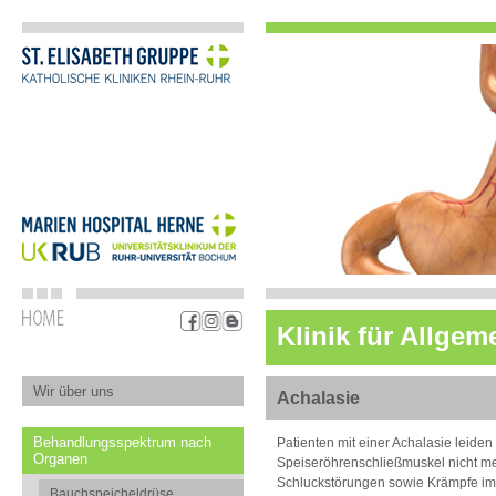
Klinik für Allgem
Wir über uns
Achalasie
Behandlungsspektrum nach
Patienten mit einer Achalasie leide
Organen
Speiseröhrenschließmuskel nicht mehr
Schluckstörungen sowie Krämpfe im 
Bauchspeicheldrüse