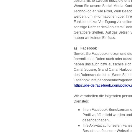
geschäftliche Zwecke nutzt, die uns 
Wenn Sie unsere Social-Media-Kanä
Techno-logien wie Pixel, Web Beaco
werden, um In-formationen über Ihr
Funktionen zur Ver-fügung zu stel
sonstige Partner des Anbieters Cook
Gerät bereitstellen. Auf das Setz
haben wir keinen Einfluss.
a) Facebook
Soweit Sie Facebook nutzen und d
übermittelten Daten auch oder aussch
neben uns auch bzw. ausschließlich 
Canal Square, Grand Canal Harbour, 
des Datenschutzrechts. Wenn Sie un
Facebook Ihre per-sonenbezogenen 
https://de-de.facebook.com/policy.
Wir verarbeiten die folgenden per
Dienstes:
Ihren Facebook-Benutzername
Profil veröffentlicht wurden u
gesendet haben.
Ihre Aktivität auf unseren Fans
Besuche auf unserer Webseite,