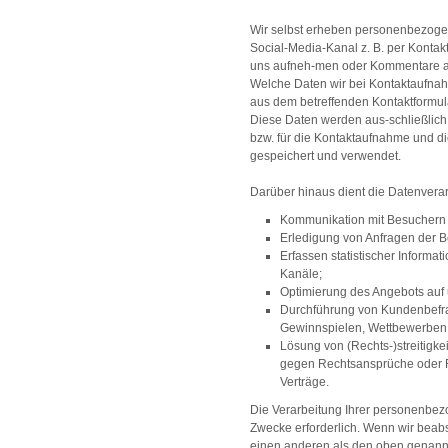
Wir selbst erheben personenbezoge
Social-Media-Kanal z. B. per Kontak
uns aufneh-men oder Kommentare au
Welche Daten wir bei Kontaktaufnah
aus dem betreffenden Kontaktformu
Diese Daten werden aus-schließlic
bzw. für die Kontaktaufnahme und d
gespeichert und verwendet.
Darüber hinaus dient die Datenvera
Kommunikation mit Besuchern 
Erledigung von Anfragen der 
Erfassen statistischer Informa
Kanäle;
Optimierung des Angebots auf
Durchführung von Kundenbefr
Gewinnspielen, Wettbewerben 
Lösung von (Rechts-)streitigk
gegen Rechtsansprüche oder R
Verträge.
Die Verarbeitung Ihrer personenbezo
Zwecke erforderlich. Wenn wir beab
einen anderen als den oben genannt