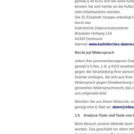
gemäß § 48 KDG sich bei einer Aufs
können Sie sich hierfür an die Aufsi
oder Arbeitsplatzes wenden.
Die St. Elisabeth Gruppe unterliegt
durch das
Katholische Datenschutzzentrum
Brackeler Hellweg 144
44309 Dortmund
Internet:
www.katholisches-datens
Recht auf Widerspruch
sofern Ihre personenbezogenen Date
gemäß § 6 Abs. 1 lit. g KDG verarb
gegen die Verarbeitung Ihrer perso
Gründe vorliegen, die sich aus Ihre
Widerspruch gegen Direktwerbung ric
generelles Widerspruchsrecht, das 
uns umgesetzt wird.
Möchten Sie von Ihrem Widerrufs- 
genügt eine E-Mail an:
daten
@
elis
1.5 Analyse-Tools und Tools von D
Beim Besuch unserer Website kann Ih
werden. Das geschieht vor allem mi