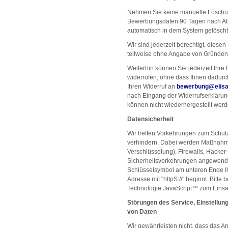
Nehmen Sie keine manuelle Löschung
Bewerbungsdaten 90 Tagen nach A
automatisch in dem System gelöscht
Wir sind jederzeit berechtigt, diese
teilweise ohne Angabe von Gründen
Weiterhin können Sie jederzeit Ihre 
widerrufen, ohne dass Ihnen dadurch
Ihren Widerruf an
bewerbung
@
elis
nach Eingang der Widerrufserklärun
können nicht wiederhergestellt werd
Datensicherheit
Wir treffen Vorkehrungen zum Schut
verhindern. Dabei werden Maßnahm
Verschlüsselung), Firewalls, Hack
Sicherheitsvorkehrungen angewendet
Schlüsselsymbol am unteren Ende I
Adresse mit "httpS://" beginnt. Bitte
Technologie JavaScript™ zum Einsa
Störungen des Service, Einstellu
von Daten
Wir gewährleisten nicht, dass das A