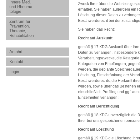
Innere Med.
Zweck Ihrer über die Websites ges
und Rheuma-
erhalten. Sie haben außerdem ein Re
tologie
Löschung dieser Daten zu verlangen
Beschwerderecht bei der zuständige
Zentrum für
Prävention,
Sie haben das Recht:
Therapie,
Rehabilitation
Recht auf Auskunft
gemäß § 17 KDG Auskunft über Ihre
Anfahrt
Daten zu verlangen. Insbesondere k
Verarbeitungszwecke, die Kategori
Kontakt
Kategorien von Empfängern, gegenü
werden, die geplante Speicherdauer
Login
Löschung, Einschränkung der Verar
Beschwerderechts, die Herkunft ihre
wurden, sowie über das Bestehen ei
einschließlich Profiling und ggf. au
Einzelheiten verlangen;
Recht auf Berichtigung
gemäß § 18 KDG unverzüglich die Be
Ihrer bei uns gespeicherten perso
Recht auf Löschung
gemäß § 19 KDG die Löschung Ihre