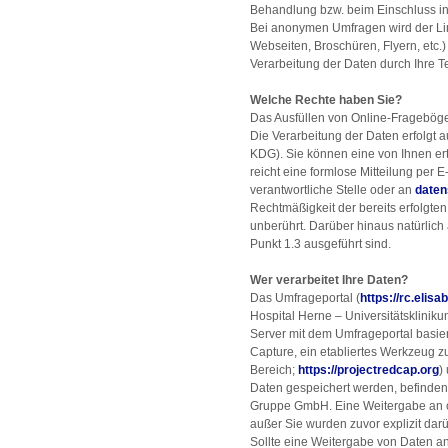
Behandlung bzw. beim Einschluss in
Bei anonymen Umfragen wird der Link
Webseiten, Broschüren, Flyern, etc.)
Verarbeitung der Daten durch Ihre T
Welche Rechte haben Sie?
Das Ausfüllen von Online-Fragebögen 
Die Verarbeitung der Daten erfolgt au
KDG). Sie können eine von Ihnen erte
reicht eine formlose Mitteilung per E
verantwortliche Stelle oder an
daten
Rechtmäßigkeit der bereits erfolgte
unberührt. Darüber hinaus natürlich
Punkt 1.3 ausgeführt sind.
Wer verarbeitet Ihre Daten?
Das Umfrageportal (
https://rc.elis
Hospital Herne – Universitätsklinik
Server mit dem Umfrageportal basi
Capture, ein etabliertes Werkzeug 
Bereich;
https://projectredcap.org
)
Daten gespeichert werden, befinden
Gruppe GmbH. Eine Weitergabe an oder
außer Sie wurden zuvor explizit dar
Sollte eine Weitergabe von Daten an 