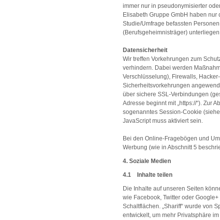
immer nur in pseudonymisierter oder
Elisabeth Gruppe GmbH haben nur di
Studie/Umfrage befassten Personen 
(Berufsgeheimnisträger) unterliegen
Datensicherheit
Wir treffen Vorkehrungen zum Schut
verhindern. Dabei werden Maßnahm
Verschlüsselung), Firewalls, Hack
Sicherheitsvorkehrungen angewend
über sichere SSL-Verbindungen (ge
Adresse beginnt mit „https://“). Zur
sogenanntes Session-Cookie (siehe a
JavaScript muss aktiviert sein.
Bei den Online-Fragebögen und Um
Werbung (wie in Abschnitt 5 beschri
4. Soziale Medien
4.1 Inhalte teilen
Die Inhalte auf unseren Seiten kön
wie Facebook, Twitter oder Google+ ge
Schaltflächen. „Shariff“ wurde von Sp
entwickelt, um mehr Privatsphäre im