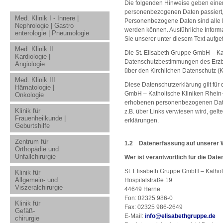
Die folgenden Hinweise geben einen
personenbezogenen Daten passiert,
Med. Klinik I - Innere |
Personenbezogene Daten sind alle Da
Nephrologie | Gastro
werden können. Ausführliche Info
enterologie | Pneumologie
Sie unserer unter diesem Text aufge
Med. Klinik II
Die St. Elisabeth Gruppe GmbH – Kat
Kardiologie |
Datenschutzbestimmungen des Erzb
Angiologie
über den Kirchlichen Datenschutz (
Med. Klinik III
Diese Datenschutzerklärung gilt für d
Hämatologie |
GmbH – Katholische Kliniken Rhein-R
Onkologie
erhobenen personenbezogenen Daten.
Klinik für
z.B. über Links verwiesen wird, gel
Frauenheilkunde |
erklärungen.
Geburtshilfe
Zentrum für
1.2 Datenerfassung auf unserer 
Orthopädie und
Unfallchirurgie
Wer ist verantwortlich für die Dat
St. Elisabeth Gruppe GmbH – Kathol
Klinik für
Allgemein- und
Hospitalstraße 19
Viszeralchirurgie
44649 Herne
Fon: 02325 986-0
Klinik für
Fax: 02325 986-2649
Gefäß-
E-Mail:
info
@
elisabethgruppe.de
chirurgie