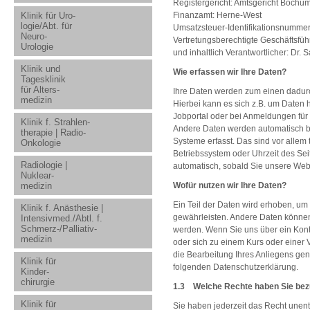
Registergericht: Amtsgericht Boch
Klinik für Uro-
Finanzamt: Herne-West
logie/Abt. für
Umsatzsteuer-Identifikationsnumme
Neuro-
Vertretungsberechtigte Geschäftsfüh
Urologie
und inhaltlich Verantwortlicher: Dr.
Klinik und
Wie erfassen wir Ihre Daten?
Tagesklinik
für Alters-
Ihre Daten werden zum einen dadurc
medizin
Hierbei kann es sich z.B. um Daten h
Jobportal oder bei Anmeldungen für
Klinik f. Strahlen-
Andere Daten werden automatisch b
therapie | Radio-
Systeme erfasst. Das sind vor allem 
Onkologie
Betriebssystem oder Uhrzeit des Seit
Radiologie |
automatisch, sobald Sie unsere Web
Nuklear-
medizin
Wofür nutzen wir Ihre Daten?
Ein Teil der Daten wird erhoben, um 
Klinik f. Anästhesie |
gewährleisten. Andere Daten können
Intensivmed./Abtl. f.
Schmerz-/Palliativ-
werden. Wenn Sie uns über ein Kont
medizin
oder sich zu einem Kurs oder einer 
die Bearbeitung Ihres Anliegens genu
Klinik für
folgenden Datenschutzerklärung.
Kinder-
chirurgie
1.3 Welche Rechte haben Sie bezü
Klinik für
Sie haben jederzeit das Recht unent