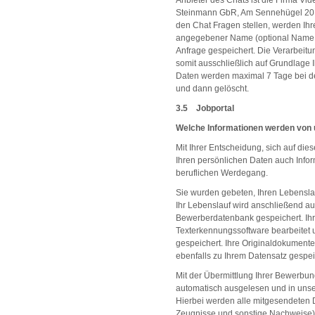
Anbieter des Chats ist die Firma Vi
Steinmann GbR, Am Sennehügel 20, 
den Chat Fragen stellen, werden Ih
angegebener Name (optional Name 
Anfrage gespeichert. Die Verarbeit
somit ausschließlich auf Grundlage Ih
Daten werden maximal 7 Tage bei d
und dann gelöscht.
3.5 Jobportal
Welche Informationen werden von 
Mit Ihrer Entscheidung, sich auf die
Ihren persönlichen Daten auch Info
beruflichen Werdegang.
Sie wurden gebeten, Ihren Lebensl
Ihr Lebenslauf wird anschließend aut
Bewerberdatenbank gespeichert. Ihr
Texterkennungssoftware bearbeitet u
gespeichert. Ihre Originaldokumen
ebenfalls zu Ihrem Datensatz gespei
Mit der Übermittlung Ihrer Bewerbu
automatisch ausgelesen und in un
Hierbei werden alle mitgesendeten
Zeugnisse und sonstige Nachweise) 