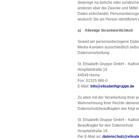
diejenige na-türliche oder juristisc
anderen über die Zwecke und Mitte
Daten entscheidet. Personenbezogen
wodurch Sie als Person identifiziert
a) Alleinige Verantwortlichkeit
Soweit wir personenbezogene Date
Media-Kanälen ausschließlich selbst v
Datenverarbeitung:
St. Elisabeth Gruppe GmbH – Kathol
Hospitalstraße 19
44649 Herne
Fon: 02325 986-0
E-Mail:
info
@
elisabethgruppe.de
Zu allen mit der Verarbeitung Ihre
Wahrnehmung Ihrer Rechte stehend
Datenschutzbeauftragten wie folgt e
St. Elisabeth Gruppe GmbH – Kathol
Beauftragter für den Datenschutz
Hospitalstraße 19
Per E-Mail an:
datenschutz
@
elisa