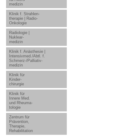
medizin
Klinik f. Strahlen-
therapie | Radio-
Onkologie
Radiologie |
Nuklear-
medizin
Klinik f. Anästhesie |
Intensivmed./Abtl. f.
Schmerz-/Palliativ-
medizin
Klinik für
Kinder-
chirurgie
Klinik für
Innere Med.
und Rheuma-
tologie
Zentrum für
Prävention,
Therapie,
Rehabilitation