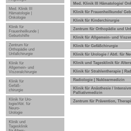
Med. Klinik III Hämatologie/ On
Med. Klinik III
Klinik für Frauenheilkunde/ Geb
Hämatologie |
Onkologie
Klinik für Kinderchirurgie
Klinik für
Zentrum für Orthopädie und Unf
Frauenheilkunde |
Geburtshilfe
Klinik für Allgemein- und Viszer
Zentrum für
Klinik für Gefäßchirurgie
Orthopädie und
Unfallchirurgie
Klinik für Urologie / Abtl. für N
Klinik und Tagesklinik für Alte
Klinik für
Allgemein- und
Klinik für Strahlentherapie | R
Viszeralchirurgie
Radiologie | Nuklearmedizin
Klinik für
Gefäß-
Klinik für Anästhesie / Intensiv
chirurgie
Palliativmedizin
Klinik für Uro-
Zentrum für Prävention, Therapi
logie/Abt. für
Neuro-
Urologie
Klinik und
Tagesklinik
für Alters-